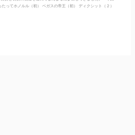
ったってホノルル（初） ベガスの帝王（初） ディクシット（２）