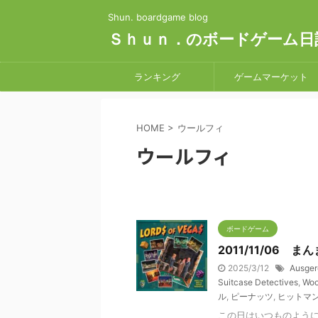
Shun. boardgame blog
Ｓｈｕｎ．のボードゲーム日
ランキング
ゲームマーケット
HOME
>
ウールフィ
ウールフィ
ボードゲーム
2011/11/06 
2025/3/12
Ausger
Suitcase Detectives
,
Woo
ル
,
ピーナッツ
,
ヒットマ
この日はいつものよう