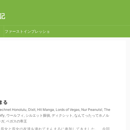
記
ファーストインプレッショ
ン
まんまる
echnet Honolulu
,
Dixit
,
Hit Manga
,
Lords of Vegas
,
Nur Peanuts!
,
The
lfy
,
ウールフィ
,
シルエット探偵
,
ディクシット
,
なんてったってホノル
ンガ
,
ベガスの帝王
に長女と長女の友達を連れてまんまるに参加してきました。 今回