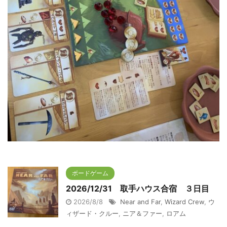
ボードゲーム
2026/12/31 取手ハウス合宿 ３日目
2026/8/8
Near and Far
,
Wizard Crew
,
ウ
ィザード・クルー
,
ニア＆ファー
,
ロアム