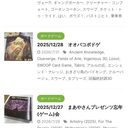
ヴェー?!
,
ギャングポーカー
,
クリーチャー・コンフ
ォート
,
ゴーネンコーネン
,
スウープ
,
チケット・ト
ゥ・ライド
,
はい、ポウズ！
,
パストニヒト
,
乗車券
ボードゲーム
2025/12/28 オオバコボドゲ
2026/7/31
Ancient Knowledge
,
Clueverge
,
Fields of Arle
,
Ingenious 3D
,
Looot
,
SWOOP Card Game
,
Tabriz
,
アルルの丘
,
エンシェ
ント・ナレッジ
,
おきざり島のバイキング
,
クルーバ
ージュ
,
スウープ
,
タブリーズ
,
頭脳絶好調3D
ボードゲーム
2025/12/27 まあやさんプレゼンツ忘年
(ゲーム)会
2026/7/28
Artistry (2025)
,
For The