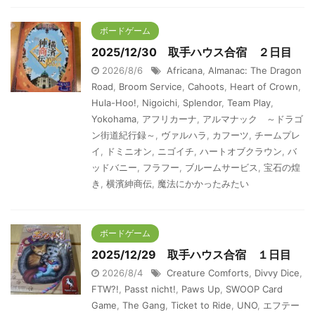
ボードゲーム
2025/12/30 取手ハウス合宿 ２日目
2026/8/6
Africana
,
Almanac: The Dragon
Road
,
Broom Service
,
Cahoots
,
Heart of Crown
,
Hula-Hoo!
,
Nigoichi
,
Splendor
,
Team Play
,
Yokohama
,
アフリカーナ
,
アルマナック ～ドラゴ
ン街道紀行録～
,
ヴァルハラ
,
カフーツ
,
チームプレ
イ
,
ドミニオン
,
ニゴイチ
,
ハートオブクラウン
,
バ
ッドバニー
,
フラフー
,
ブルームサービス
,
宝石の煌
き
,
横濱紳商伝
,
魔法にかかったみたい
ボードゲーム
2025/12/29 取手ハウス合宿 １日目
2026/8/4
Creature Comforts
,
Divvy Dice
,
FTW?!
,
Passt nicht!
,
Paws Up
,
SWOOP Card
Game
,
The Gang
,
Ticket to Ride
,
UNO
,
エフテー