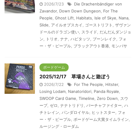
2026/7/23
Die Drachenbändiger von
Zavandor
,
Down Down Dungeon
,
For The
People
,
Ghost Lift
,
Habitats
,
Isle of Skye
,
Nana
,
Slide
,
アイルオブスカイ
,
ゴーストリフト
,
ザヴァン
ドールのドラゴン使い
,
スライド
,
だんだんダンジョ
ン
,
トリオ
,
ナナ
,
ハビタッツ
,
ブーンレイク
,
フォ
ー・ザ・ピープル
,
ブラックアウト香港
,
モンバサ
ボードゲーム
2025/12/17 草場さんと遊ぼう
2026/7/22
For The People
,
Hitster
,
Losing Lodam
,
Nanatoridori
,
Panda Royale
,
SWOOP Card Game
,
Timeline
,
Zero Down
,
スウ
ープ
,
ゼロ
,
ナナトリドリ
,
バーチャファイター
,
ハ
チトレイン
,
パンダロイヤル
,
ヒットスター
,
フォ
ー・ザ・ピープル
,
ボードゲーム大賞タイムライン
,
ルージング・ローダム