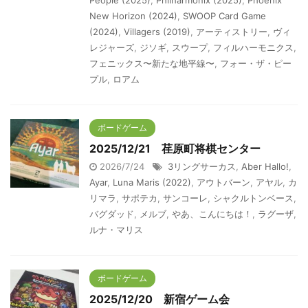
People (2025)
,
Philharmonix (2025)
,
Phoenix
New Horizon (2024)
,
SWOOP Card Game
(2024)
,
Villagers (2019)
,
アーティストリー
,
ヴィ
レジャーズ
,
ジソギ
,
スウープ
,
フィルハーモニクス
,
フェニックス〜新たな地平線〜
,
フォー・ザ・ピー
プル
,
ロアム
ボードゲーム
2025/12/21 荏原町将棋センター
2026/7/24
3リングサーカス
,
Aber Hallo!
,
Ayar
,
Luna Maris (2022)
,
アウトバーン
,
アヤル
,
カ
リマラ
,
サポテカ
,
サンコーレ
,
シャクルトンベース
,
バグダッド
,
メルブ
,
やあ、こんにちは！
,
ラグーザ
,
ルナ・マリス
ボードゲーム
2025/12/20 新宿ゲーム会