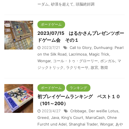
ーダム
,
砂漠を超えて
,
頭脳絶好調
ボードゲーム
2023/07/15 はるかさんプレゼンツボー
ドゲーム会 その１
2023/7/21
Call to Glory
,
Dunhuang: Pearl
on the Silk Road
,
Lacrimosa
,
Magic Trick
,
Wongar
,
コール・トゥ・グローリー
,
ボンガル
,
マ
ジックトリック
,
ラクリモーサ
,
故宮
,
敦煌
ボードゲーム
ランキング
初プレイゲームランキング ベスト１０
（101～200）
2023/4/27
Cribbage
,
Der weiße Lotus
,
Greed
,
Java
,
King's Court
,
MarraCash
,
Ohne
Furcht und Adel
,
Shanghai Trader
,
Wongar
,
あや