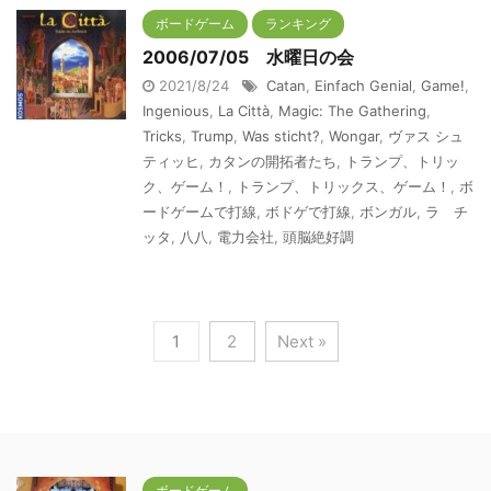
ボードゲーム
ランキング
2006/07/05 水曜日の会
2021/8/24
Catan
,
Einfach Genial
,
Game!
,
Ingenious
,
La Città
,
Magic: The Gathering
,
Tricks
,
Trump
,
Was sticht?
,
Wongar
,
ヴァス シュ
ティッヒ
,
カタンの開拓者たち
,
トランプ、トリッ
ク、ゲーム！
,
トランプ、トリックス、ゲーム！
,
ボ
ードゲームで打線
,
ボドゲで打線
,
ボンガル
,
ラ チ
ッタ
,
八八
,
電力会社
,
頭脳絶好調
1
2
Next »
ボードゲーム