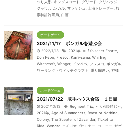
つり人形
,
キングスコート
,
グリード
,
クリベッジ
,
ジャワ
,
ボンガル
,
マラケシュ
,
上海トレーダー
,
投
票特許許可局
,
白蓮
ボードゲーム
2021/11/17 ボンガルを遊ぶ会
2022/1/18
2021年
,
Auf falscher Fahrte
,
Don Pepe
,
Fresco
,
Kami-sama
,
Whirling
Witchcraft
,
Wongar
,
ドンペペ
,
フレスコ
,
ボンガル
,
ワーリング・ウィッチクラフト
,
乗り間違い
,
神様
ボードゲーム
2021/07/22 取手ハウス合宿 １日目
2021/10/13
§egment Trix
,
～大召喚時代～
,
2021年
,
Age of Summoners
,
Boast or Nothing
,
Colony
,
The Scepter of Zavandor
,
Ticket to
Ride
,
Wongar
,
エイジオブサモナー
,
コロニー
,
ザヴ