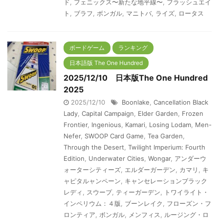
ド
,
フェニックス〜新たな地平線〜
,
フラッシュエイ
ト
,
ブラフ
,
ボンガル
,
マニトバ
,
ライズ
,
ロータス
ボードゲーム
ランキング
日本語版 The One Hundred
2025/12/10 日本版The One Hundred
2025
2025/12/10
Boonlake
,
Cancellation Black
Lady
,
Capital Campaign
,
Elder Garden
,
Frozen
Frontier
,
Ingenious
,
Kamari
,
Losing Lodam
,
Men-
Nefer
,
SWOOP Card Game
,
Tea Garden
,
Through the Desert
,
Twilight Imperium: Fourth
Edition
,
Underwater Cities
,
Wongar
,
アンダーウ
ォーターシティーズ
,
エルダーガーデン
,
カマリ
,
キ
ャピタルャンペーン
,
キャンセレーションブラック
レディ
,
スウープ
,
ティーガーデン
,
トワイライト・
インペリウム：４版
,
ブーンレイク
,
フローズン・フ
ロンティア
,
ボンガル
,
メンフィス
,
ルージング・ロ