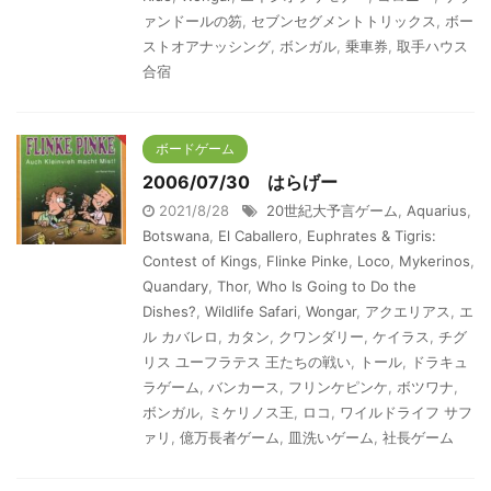
ァンドールの笏
,
セブンセグメントトリックス
,
ボー
ストオアナッシング
,
ボンガル
,
乗車券
,
取手ハウス
合宿
ボードゲーム
2006/07/30 はらげー
2021/8/28
20世紀大予言ゲーム
,
Aquarius
,
Botswana
,
El Caballero
,
Euphrates & Tigris:
Contest of Kings
,
Flinke Pinke
,
Loco
,
Mykerinos
,
Quandary
,
Thor
,
Who Is Going to Do the
Dishes?
,
Wildlife Safari
,
Wongar
,
アクエリアス
,
エ
ル カバレロ
,
カタン
,
クワンダリー
,
ケイラス
,
チグ
リス ユーフラテス 王たちの戦い
,
トール
,
ドラキュ
ラゲーム
,
バンカース
,
フリンケピンケ
,
ボツワナ
,
ボンガル
,
ミケリノス王
,
ロコ
,
ワイルドライフ サフ
ァリ
,
億万長者ゲーム
,
皿洗いゲーム
,
社長ゲーム