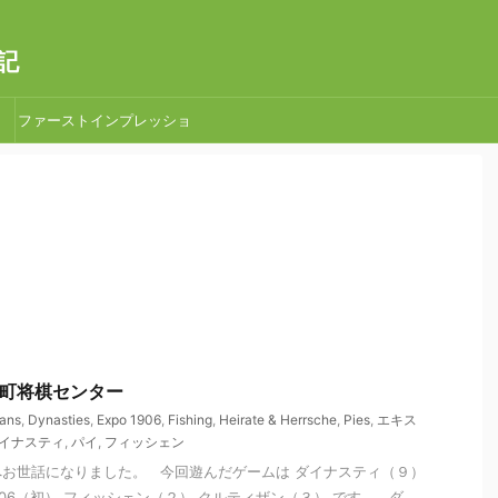
記
ファーストインプレッショ
ン
荏原町将棋センター
sans
,
Dynasties
,
Expo 1906
,
Fishing
,
Heirate & Herrsche
,
Pies
,
エキス
イナスティ
,
パイ
,
フィッシェン
お世話になりました。 今回遊んだゲームは ダイナスティ（９）
06（初） フィッシェン（２） クルティザン（３） です。 ダ ...