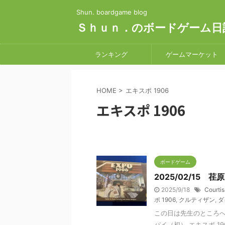
Shun. boardgame blog
Ｓｈｕｎ．のボードゲーム日
ランキング
ゲームマーケット
HOME
>
エキスポ 1906
エキスポ 1906
ボードゲーム
2025/02/15 
2025/9/18
Courti
ポ 1906
,
クルティザン
,
ダ
この日は先生のところへ
パイ（初） エキスポ 19