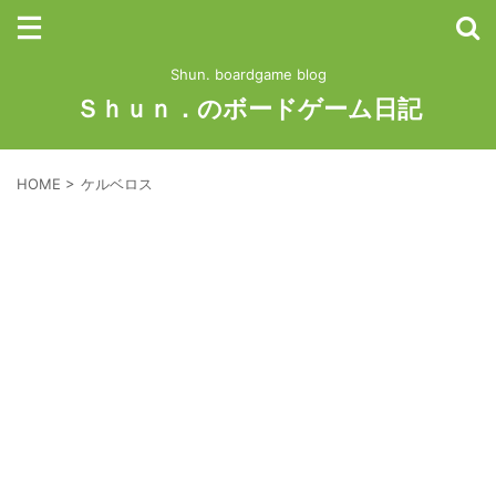
Shun. boardgame blog
Ｓｈｕｎ．のボードゲーム日記
HOME
>
ケルベロス