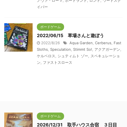
ノヴァ・ローマ
,
ポートランド
,
ロンド
,
ワードスナ
イパー
ボードゲーム
2022/06/15 草場さんと遊ぼう
2022/8/26
Aqua Garden
,
Cerberus
,
Fast
Sloths
,
Speculation
,
Stimmt So!
,
アクアガーデン
,
ケルベロス
,
シュティムト ゾー
,
スペキュレーショ
ン
,
ファストスロース
ボードゲーム
2026/12/31 取手ハウス合宿 ３日目