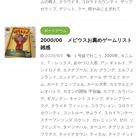
ムの商人
,
クラウド９
,
コロラドカウンティ
,
ザップ
ゼラップ
,
デジット
,
ラー
,
暗やみにまぎれて
ボードゲーム
2000/06 メビウスお薦めゲームリスト
雑感
2020/9/5
１号線で行こう
,
2000年
,
６ニム
ト
,
Ｔ－レックス
,
あやつり人形
,
アン ギャルド
,
ア
ンドロメダ
,
エスナプール
,
エル グランデ
,
エルフェ
ンランド
,
エントデッカー
,
オール ザ ウエイ ホー
ム
,
カード クニッフェル
,
カール大帝
,
カエサルとク
レオパトラ
,
カタンの開拓 宇宙編
,
カフナ
,
カラバン
デ
,
ギガンテン
,
キャント ストップ
,
ギャンブラー
,
クク
,
クライネ フィッシュ
,
コラプション
,
コロラド
カウンティ
,
コントルー
,
サムライ
,
スカイランナー
,
スチーブンソンズ ロケット
,
セレニッシマ
,
ゼロ
,
ソ
フインズー
,
タージマハル
,
ターユー
,
チグリス ユー
フラテス
,
チャイナタウン
,
ティカル
,
テイク イット