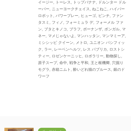
イージー
,
トーレス
,
トップバナナ
,
ドルンター ドル
ーバー
,
ニューヨークチェイス
,
ねこねこ
,
ハイパー
ロボット
,
パワープレー
,
ヒューゴ
,
ビンチ
,
ファン
タスミ
,
フィノ
,
フォーミュラ デ
,
フォーメル ファ
ン
,
ブタとキノコ
,
ブラフ
,
ボーナンザ
,
ボンガル
,
マ
ネー
,
マメじゃないよ
,
マンハッタン
,
マンマミーア
,
ミシシッピ クイーン
,
メトロ
,
ユニオン パシフィッ
ク
,
ラー
,
レーベンヘルツ
,
レス パブリカ
,
ロストシ
ティー
,
ロゼンケーニッヒ
,
ロボラリー
,
動物探し
,
原子スープ
,
命中
,
戦争と平和
,
王と枢機卿
,
穴掘り
モグラ
,
赤箱ニムト
,
酔いどれ猫のブルース
,
銀のド
ワーフ