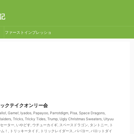
記
ファーストインプレッショ
ン
 トリックテイクオンリー会
llo!
,
Game!
,
Iyados
,
Papayoo
,
Parrotdigm
,
Pisa
,
Space Dragons
,
Raiders
,
Tricks
,
Tricky Tides
,
Trump
,
Ugly Christmas Sweaters
,
Utyuu
セーター
,
いやどす
,
ウチューカイギ
,
スペースドラゴン
,
タントニー
,
ト
ーム！
,
トリッキータイド
,
トリックレイダース
,
パパヨー
,
パロットダイ