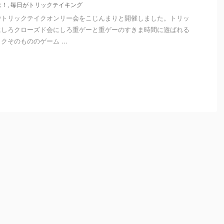
は！
,
毎日がトリックテイキング
でトリックテイクオンリー会をこじんまりと開催しました。トリッ
にしろクローズド会にしろ重ゲーと重ゲーのすきま時間に遊ばれる
そのもののゲーム ...