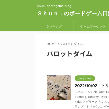
Shun. boardgame blog
Ｓｈｕｎ．のボードゲーム日
ランキング
ゲームマーケット
HOME
>
パロットダイム
パロットダイム
ボードゲーム
2022/10/02
2023/1/21
Aber Ha
Stichtag
,
Tantony
,
Trick 
kaigi
,
アグリークリスマス
ランプ、トリックス、ゲ