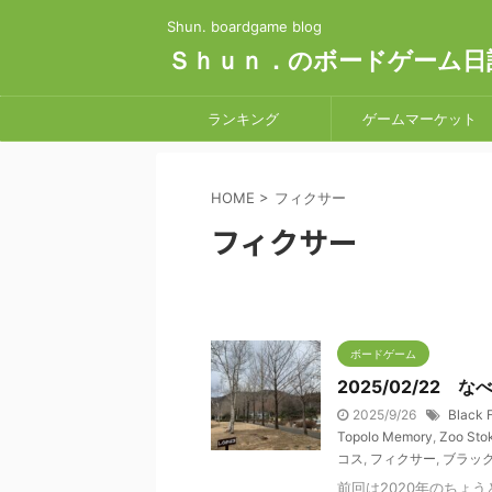
Shun. boardgame blog
Ｓｈｕｎ．のボードゲーム日
ランキング
ゲームマーケット
HOME
>
フィクサー
フィクサー
ボードゲーム
2025/02/22
2025/9/26
Black 
Topolo Memory
,
Zoo Sto
コス
,
フィクサー
,
ブラッ
前回は2020年のちょ