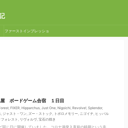
記
ファーストインプレッショ
ン
 なべ屋 ボードゲーム合宿 １日目
Forest
,
FIXER
,
Hipparchus
,
Just One
,
Nigoichi
,
Revolve!
,
Splendor
,
k
,
ジャスト・ワン
,
ズー・ストック
,
トポロメモリー
,
ニゴイチ
,
ヒッパル
クフォレスト
,
リヴォルヴ
,
宝石の煌き
うど同じ日に開催していました。コロナ渦突入直前の時期という非