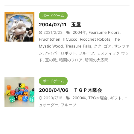
ボードゲーム
2004/07/11 玉屋
2021/2/23
2004年
,
Fearsome Floors
,
Früchtchen
,
Il Cucco
,
Ricochet Robots
,
The
Mystic Wood
,
Treasure Falls
,
クク
,
ゴア
,
サンファ
ン
,
ハイパーロボット
,
フルーツ
,
ミスティック ウッ
ド
,
宝の滝
,
暗闇のフロア
,
暗闇の大広間
ボードゲーム
2000/04/06 ＴＧＰ木曜会
2020/7/16
2000年
,
TPG木曜会
,
ギフト
,
ニ
ュオーダー
,
フルーツ