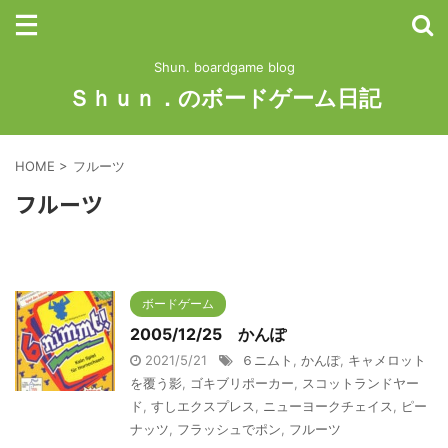
Shun. boardgame blog
Ｓｈｕｎ．のボードゲーム日記
HOME
>
フルーツ
フルーツ
ボードゲーム
2005/12/25 かんぽ
2021/5/21
６ニムト
,
かんぽ
,
キャメロット
を覆う影
,
ゴキブリポーカー
,
スコットランドヤー
ド
,
すしエクスプレス
,
ニューヨークチェイス
,
ピー
ナッツ
,
フラッシュでポン
,
フルーツ