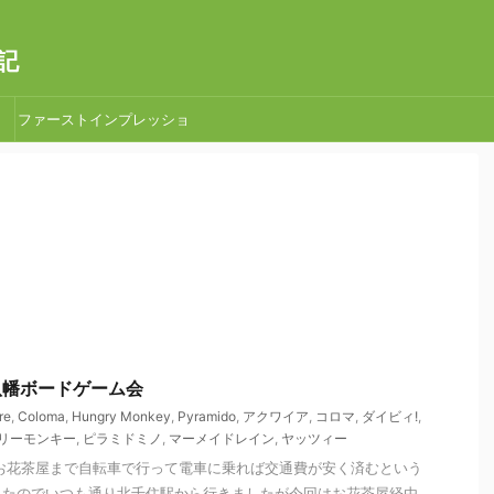
記
ファーストインプレッショ
ン
 本八幡ボードゲーム会
re
,
Coloma
,
Hungry Monkey
,
Pyramido
,
アクワイア
,
コロマ
,
ダイビィ!
,
リーモンキー
,
ピラミドミノ
,
マーメイドレイン
,
ヤッツィー
お花茶屋まで自転車で行って電車に乗れば交通費が安く済むという
ったのでいつも通り北千住駅から行きましたが今回はお花茶屋経由