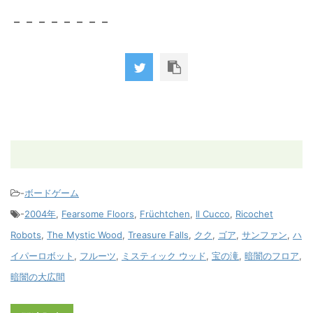
－－－－－－－－
-
ボードゲーム
-
2004年
,
Fearsome Floors
,
Früchtchen
,
Il Cucco
,
Ricochet
Robots
,
The Mystic Wood
,
Treasure Falls
,
クク
,
ゴア
,
サンファン
,
ハ
イパーロボット
,
フルーツ
,
ミスティック ウッド
,
宝の滝
,
暗闇のフロア
,
暗闇の大広間