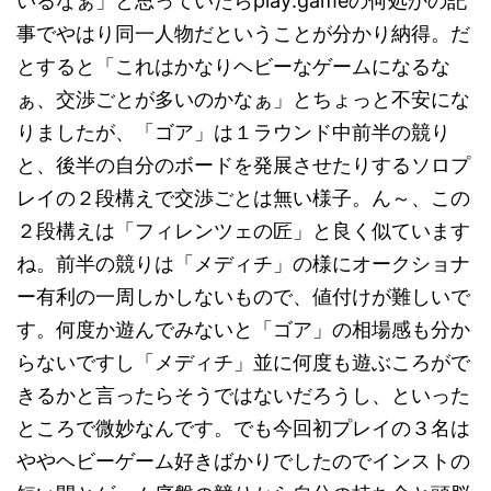
いるなぁ」と思っていたらplay:gameの何処かの記
事でやはり同一人物だということが分かり納得。だ
とすると「これはかなりヘビーなゲームになるな
ぁ、交渉ごとが多いのかなぁ」とちょっと不安にな
りましたが、「ゴア」は１ラウンド中前半の競り
と、後半の自分のボードを発展させたりするソロプ
レイの２段構えで交渉ごとは無い様子。ん～、この
２段構えは「フィレンツェの匠」と良く似ています
ね。前半の競りは「メディチ」の様にオークショナ
ー有利の一周しかしないもので、値付けが難しいで
す。何度か遊んでみないと「ゴア」の相場感も分か
らないですし「メディチ」並に何度も遊ぶころがで
きるかと言ったらそうではないだろうし、といった
ところで微妙なんです。でも今回初プレイの３名は
ややヘビーゲーム好きばかりでしたのでインストの