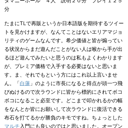
タマニーホール ４人 説明２０分 プレイ１２５
分
たまにTLで再販というか日本語版を期待するツイー
トを見かけますが、なんてことはないエリアマジョ
リティのゲームなんです。希少価値と皆が煽ってい
る状況からまだ遊んだことがない人は喉から手が出
るほど遊んでみたいと思うのは私もよくわかります
が、プレミア価格で入手する必要はないと思いま
す。ま、それでもという方にはこれ以上言いませ
ん。「
白蓮
」のように市長になると得点が頭一つ飛
びぬけるので次ラウンドに皆から標的にされてボコ
ボコになること必至です。どこまで叩かれるかの幅
をなんとか皆にお願いして次ラウンドに復活できる
布石を打てるかが勝負のキモですね。ちょっとした
マルチ
入門にも良いのではと思いました。オープン