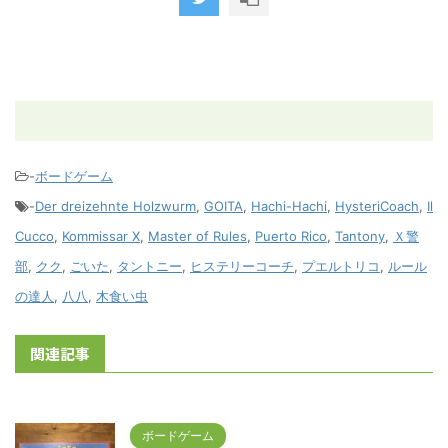
-
ボードゲーム
-
Der dreizehnte Holzwurm
,
GOITA
,
Hachi-Hachi
,
HysteriCoach
,
Il
Cucco
,
Kommissar X
,
Master of Rules
,
Puerto Rico
,
Tantony
,
Ｘ警
部
,
クク
,
ごいた
,
タントニー
,
ヒステリーコーチ
,
プエルトリコ
,
ルール
の達人
,
八八
,
木食い虫
関連記事
ボードゲーム