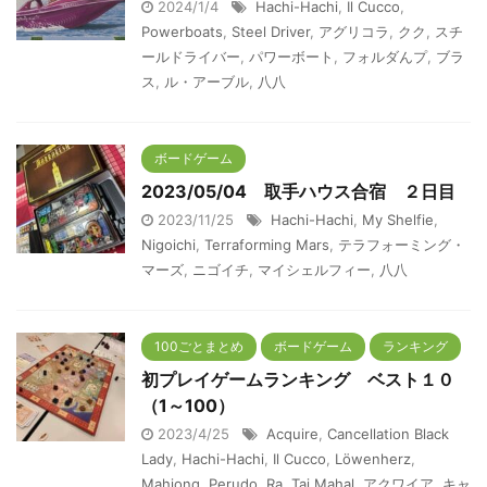
2024/1/4
Hachi-Hachi
,
Il Cucco
,
Powerboats
,
Steel Driver
,
アグリコラ
,
クク
,
スチ
ールドライバー
,
パワーボート
,
フォルダんプ
,
ブラ
ス
,
ル・アーブル
,
八八
ボードゲーム
2023/05/04 取手ハウス合宿 ２日目
2023/11/25
Hachi-Hachi
,
My Shelfie
,
Nigoichi
,
Terraforming Mars
,
テラフォーミング・
マーズ
,
ニゴイチ
,
マイシェルフィー
,
八八
100ごとまとめ
ボードゲーム
ランキング
初プレイゲームランキング ベスト１０
（1～100）
2023/4/25
Acquire
,
Cancellation Black
Lady
,
Hachi-Hachi
,
Il Cucco
,
Löwenherz
,
Mahjong
,
Perudo
,
Ra
,
Taj Mahal
,
アクワイア
,
キャ