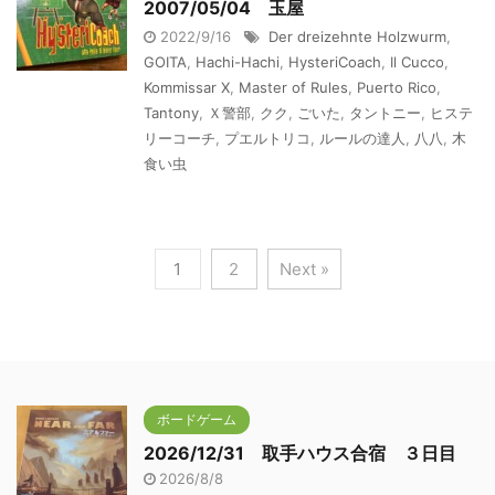
2007/05/04 玉屋
2022/9/16
Der dreizehnte Holzwurm
,
GOITA
,
Hachi-Hachi
,
HysteriCoach
,
Il Cucco
,
Kommissar X
,
Master of Rules
,
Puerto Rico
,
Tantony
,
Ｘ警部
,
クク
,
ごいた
,
タントニー
,
ヒステ
リーコーチ
,
プエルトリコ
,
ルールの達人
,
八八
,
木
食い虫
1
2
Next »
ボードゲーム
2026/12/31 取手ハウス合宿 ３日目
2026/8/8