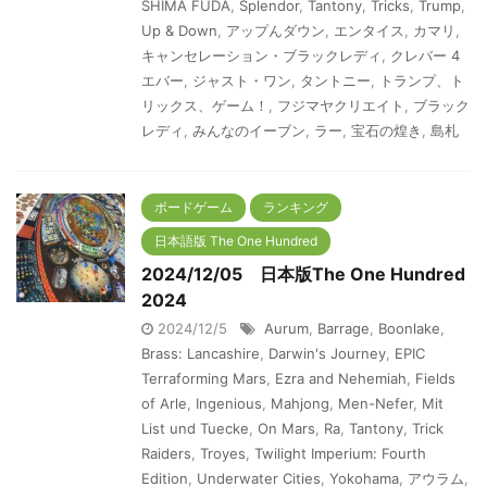
SHIMA FUDA
,
Splendor
,
Tantony
,
Tricks
,
Trump
,
Up & Down
,
アップんダウン
,
エンタイス
,
カマリ
,
キャンセレーション・ブラックレディ
,
クレバー 4
エバー
,
ジャスト・ワン
,
タントニー
,
トランプ、ト
リックス、ゲーム！
,
フジマヤクリエイト
,
ブラック
レディ
,
みんなのイーブン
,
ラー
,
宝石の煌き
,
島札
ボードゲーム
ランキング
日本語版 The One Hundred
2024/12/05 日本版The One Hundred
2024
2024/12/5
Aurum
,
Barrage
,
Boonlake
,
Brass: Lancashire
,
Darwin's Journey
,
EPIC
Terraforming Mars
,
Ezra and Nehemiah
,
Fields
of Arle
,
Ingenious
,
Mahjong
,
Men-Nefer
,
Mit
List und Tuecke
,
On Mars
,
Ra
,
Tantony
,
Trick
Raiders
,
Troyes
,
Twilight Imperium: Fourth
Edition
,
Underwater Cities
,
Yokohama
,
アウラム
,