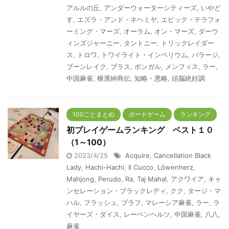
アルルの丘
,
アンダーウォーターシティーズ
,
いやど
す
,
エズラ・アンド・ネヘミヤ
,
エピック・テラフォ
ーミング・マーズ
,
オーラム
,
オン・マーズ
,
ダーウ
ィンズジャーニー
,
タントニー
,
トリックレイダー
ス
,
トロワ
,
トワイライト・インペリウム
,
バラージ
,
ブーンレイク
,
ブラス
,
ボンガル
,
メンフィス
,
ラー
,
中国麻雀
,
横濱紳商伝
,
知略・悪略
,
頭脳絶好調
100ごとまとめ
ボードゲーム
ランキング
初プレイゲームランキング ベスト１０
（1～100）
2023/4/25
Acquire
,
Cancellation Black
Lady
,
Hachi-Hachi
,
Il Cucco
,
Löwenherz
,
Mahjong
,
Perudo
,
Ra
,
Taj Mahal
,
アクワイア
,
キャ
ンセレーション・ブラックレディ
,
クク
,
タージ・マ
ハル
,
フラッシュ
,
ブラフ
,
マレーシア麻雀
,
ラー
,
ラ
イヤーズ・ダイス
,
レーベンヘルツ
,
中国麻雀
,
八八
,
麻雀