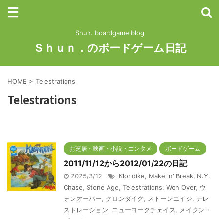
Shun. boardgame blog
Ｓｈｕｎ．のボードゲーム日記
HOME
>
Telestrations
Telestrations
お芝居・映画・小説・エンタメ
ボードゲーム
2011/11/12から2012/01/22の日記
2025/3/12
Klondike
,
Make 'n' Break
,
N.Y.
Chase
,
Stone Age
,
Telestrations
,
Won Over
,
ウ
ォンオーバー
,
クロンダイク
,
ストーンエイジ
,
テレ
ストレーション
,
ニューヨークチェイス
,
メイクン・