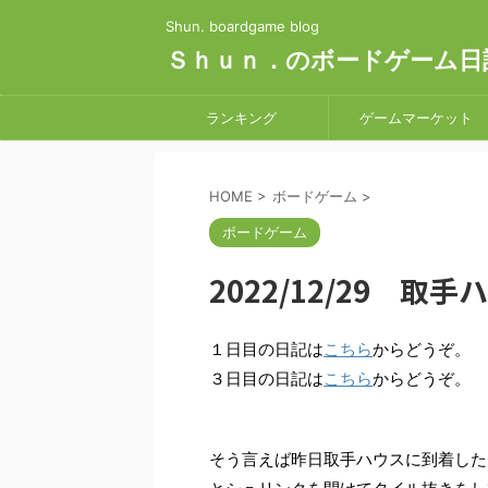
Shun. boardgame blog
Ｓｈｕｎ．のボードゲーム日
ランキング
ゲームマーケット
HOME
>
ボードゲーム
>
ボードゲーム
2022/12/29 
１日目の日記は
こちら
からどうぞ。
３日目の日記は
こちら
からどうぞ。
そう言えば昨日取手ハウスに到着した