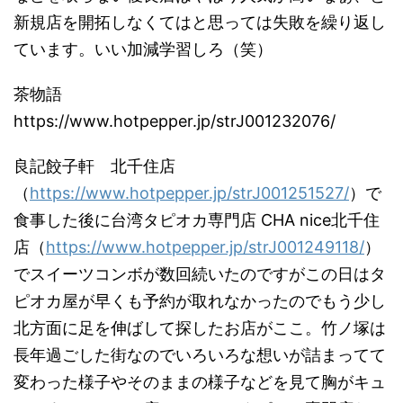
新規店を開拓しなくてはと思っては失敗を繰り返し
ています。いい加減学習しろ（笑）
茶物語
https://www.hotpepper.jp/strJ001232076/
良記餃子軒 北千住店
（
https://www.hotpepper.jp/strJ001251527/
）で
食事した後に台湾タピオカ専門店 CHA nice北千住
店（
https://www.hotpepper.jp/strJ001249118/
）
でスイーツコンボが数回続いたのですがこの日はタ
ピオカ屋が早くも予約が取れなかったのでもう少し
北方面に足を伸ばして探したお店がここ。竹ノ塚は
長年過ごした街なのでいろいろな想いが詰まってて
変わった様子やそのままの様子などを見て胸がキュ