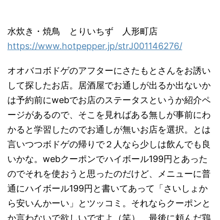
水炊き・焼鳥 とりいちず 人形町店
https://www.hotpepper.jp/strJ001146276/
オオバコボドゲのアフターにさたもとさんをお誘い
して探したお店。居酒屋でお通しが出るか出ないか
は予約前にwebでお店のステータスというか紹介ペ
ージがあるので、そこを見ればある無しが事前にわ
かると学習したのでお通しが無いお店を選択。とは
言いつつボドゲの帰りで２人なら少しは飲んでも良
いかな。webクーポンでハイボール199円とあった
のでそれを使おうと思ったのだけど、メニューに普
通にハイボール199円と書いてあって「さいしょか
ら安いんかーい」とツッコミ。それならクーポンと
か言わないで欲しいですよ（笑） 最後に頼んだ鶏