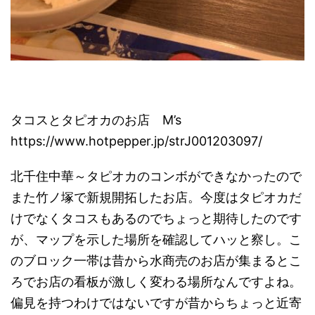
タコスとタピオカのお店 M’s
https://www.hotpepper.jp/strJ001203097/
北千住中華～タピオカのコンボができなかったので
また竹ノ塚で新規開拓したお店。今度はタピオカだ
けでなくタコスもあるのでちょっと期待したのです
が、マップを示した場所を確認してハッと察し。こ
のブロック一帯は昔から水商売のお店が集まるとこ
ろでお店の看板が激しく変わる場所なんですよね。
偏見を持つわけではないですが昔からちょっと近寄