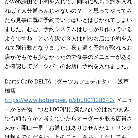
がweb経由で予約を入れて、同時に私も予約を入れ
れば７人分通るんじゃないの？ と思ってやってみ
たら見事に既に予約でいっぱいとはじかれてしまい
ました。むむ、予約システムはしっかり作っている
ようですね。という訳で３人は別のお店に予約を入
れて別行動となりました。夜も遅く予約が取れるお
店がそもそも少なかったので食事のメニューがある
か確認してダーツバーのお店に予約を入れました。
Darts Cafe DELTA（ダーツカフェデルタ） 浅草
橋店
https://www.hotpepper.jp/strJ001128640/
メニュ
ーから丼物一つと1,000円に満たない分はおつまみ
でも頼もうかと考えていたらオーダーを取る店員さ
んから開口一番「お通しはありませんが１ドリンク
は頼んでください」とのこと。ああ、またしても