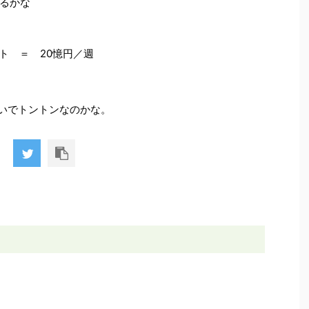
るかな
ポイント ＝ 20憶円／週
らいでトントンなのかな。