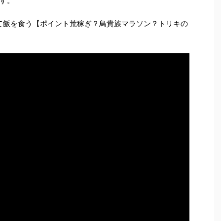
す。
って飯を食う【ポイント荒稼ぎ？鳥貴族マラソン？トリキの