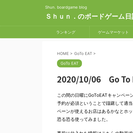
Shun. boardgame blog
Ｓｈｕｎ．のボードゲーム日
ランキング
ゲームマーケット
HOME
>
GoTo EAT
>
GoTo EAT
2020/10/06 Go
この間の日曜にGoToEATキャンペ
予約が必須ということで躊躇して適当
ペーンが使えるお店はあるかなとホッ
恐る恐る使ってみました。