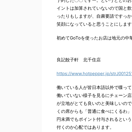
予約した〇〇ですー。というとどのお
イントは加算されていないので国と飲
ったりもしますが、自粛要請ですっか
笑顔になっていると思うことにします
初めてGoToを使ったお店は地元の中
良記餃子軒 北千住店
https://www.hotpepper.jp/strJ00125
働いている人が皆日本語以外で喋って
働いていない様子を見るにチェーン店
が立地がとても良いのと美味しいので
くの席からも「普通に食べにくるわ」と
円未満でもポイント付与されるという
付くのか心配ではあります。