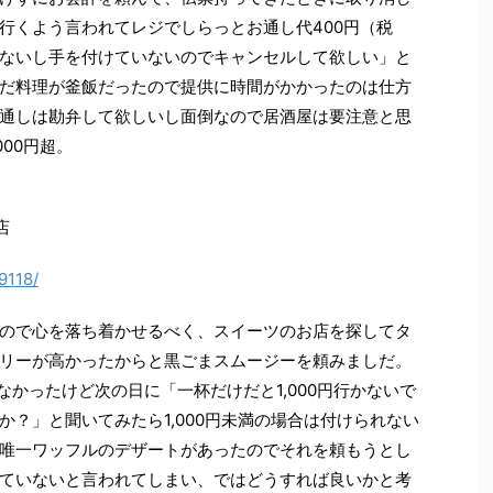
行くよう言われてレジでしらっとお通し代400円（税
ないし手を付けていないのでキャンセルして欲しい」と
だ料理が釜飯だったので提供に時間がかかったのは仕方
通しは勘弁して欲しいし面倒なので居酒屋は要注意と思
00円超。
店
9118/
ので心を落ち着かせるべく、スイーツのお店を探してタ
リーが高かったからと黒ごまスムージーを頼みましだ。
なかったけど次の日に「一杯だけだと1,000円行かないで
？」と聞いてみたら1,000円未満の場合は付けられない
唯一ワッフルのデザートがあったのでそれを頼もうとし
ていないと言われてしまい、ではどうすれば良いかと考