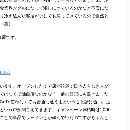
店の店員さんも笑顔で対応してもらっています。未だポ
食業界がグルになって騙しにきているのかなと不安にな
り冷え込んだ客足が少しでも戻ってきているので自然と
（笑）
華屋です。
1527/
います。オープンしたてで店が綺麗で日本人らしき人が
ではなくて独自店なのかな？ 前の日記にも書きました
GoTo使わなくても普通に通うよということ請け合い。近
いう声が聞こえてきます。キャンペーン開始時は1,000
ことで単品でラーメンとか頼んでいたのですがちゃんと