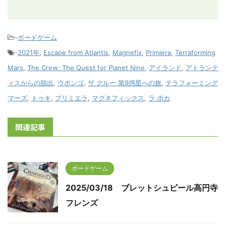
-
ボードゲーム
-
2021年
,
Escape from Atlantis
,
Magnefix
,
Primiera
,
Terraforming
Mars
,
The Crew: The Quest for Planet Nine
,
アイランド
,
アトランテ
ィスからの脱出
,
ウボンゴ
,
ザ クルー 第9惑星への旅
,
テラフォーミング
マーズ
,
トゥキ
,
プリミエラ
,
マグネフィックス
,
ラ ボカ
関連記事
ボードゲーム
2025/03/18 ブレットシュピール高円寺
フレンズ