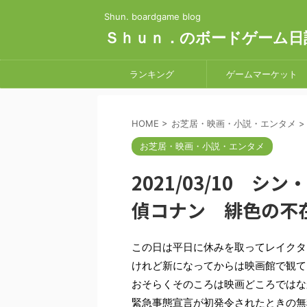
Shun. boardgame blog
Ｓｈｕｎ．のボードゲーム日
ランキング
ゲームマーケット
HOME
>
お芝居・映画・小説・エンタメ
>
お芝居・映画・小説・エンタメ
2021/03/10 
偵コナン 緋色の不
この日は平日に休みを取ってレイクタ
けれど新になってからは映画館で観て
おそらくそのころは映画どころではな
緊急事態宣言が初発令されたときの無