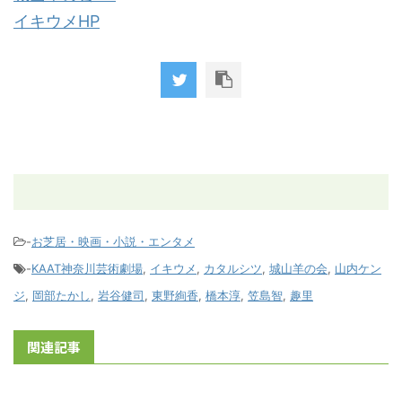
イキウメHP
-
お芝居・映画・小説・エンタメ
-
KAAT神奈川芸術劇場
,
イキウメ
,
カタルシツ
,
城山羊の会
,
山内ケン
ジ
,
岡部たかし
,
岩谷健司
,
東野絢香
,
橋本淳
,
笠島智
,
趣里
関連記事