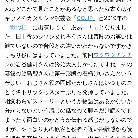
んはどこかで見たことがあるなと思ったら古くはイ
キウメのカタルシツ演芸会「
CO.JP
」と2019年の
「
獣の柱
」に出演してて「ああー！」となりまし
た。田中役のシソンヌじろうさんは普段のお笑いは
観ていないので普段との違いがわからないですがき
っちり役にはまっていました。前回
ワクワクチンチ
ン
の岩谷健司さんは終始大人しかったですね。その
妻役の笠島智さんは第一形態の石橋けいさんという
佇まい。おじさん役の岡部たかしさんはいつものご
とく名トリックっスターぶりを発揮していました。
相変わらずストーリーというか物語はあるかないか
分からないという感じの話なので脚本だけ読んでも
まったく面白いのかどうか伝わる感じがしないので
すが、やっぱりあの観客と役者の近い距離感から読