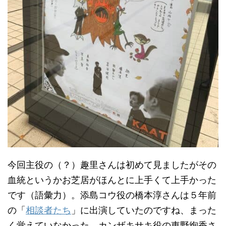
今回主役の（？）趣里さんは初めて見ましたがその
血統というかお芝居がほんとに上手くて上手かった
です（語彙力）。添島コウ役の橋本淳さんは５年前
の「
相談者たち
」に出演していたのですね、まった
く覚えていなかった。カンザキサキ役の東野絢香さ