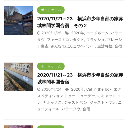
ボードゲーム
2020/11/21～23 横浜市少年自然の家赤
城林間学園合宿 その２
2020/11/25
2020年
,
コードネーム
,
ハラー
タウ
,
ファーストコンタクト
,
マラケシュ
,
マレーシ
ア麻雀
,
みんなでぽんこつペイント
,
主計将校
,
合宿
ボードゲーム
2020/11/21～23 横浜市少年自然の家赤
城林間学園合宿
2020/11/24
2020年
,
Cat in the box
,
エク
スペディション トゥー ニューデール
,
キャット イ
ン ザ ボックス
,
ジャスト ワン
,
ジャスト・ワン
,
ニ
ューディール
,
ハラータウ
,
合宿