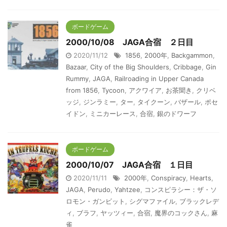
ボードゲーム
2000/10/08 JAGA合宿 ２日目
2020/11/12
1856
,
2000年
,
Backgammon
,
Bazaar
,
City of the Big Shoulders
,
Cribbage
,
Gin
Rummy
,
JAGA
,
Railroading in Upper Canada
from 1856
,
Tycoon
,
アクワイア
,
お茶聞き
,
クリベ
ッジ
,
ジンラミー
,
ター
,
タイクーン
,
バザール
,
ポセ
イドン
,
ミニカーレース
,
合宿
,
銀のドワーフ
ボードゲーム
2000/10/07 JAGA合宿 １日目
2020/11/11
2000年
,
Conspiracy
,
Hearts
,
JAGA
,
Perudo
,
Yahtzee
,
コンスピラシー：ザ・ソ
ロモン・ガンビット
,
シグマファイル
,
ブラックレデ
ィ
,
ブラフ
,
ヤッツィー
,
合宿
,
魔界のコックさん
,
麻
雀