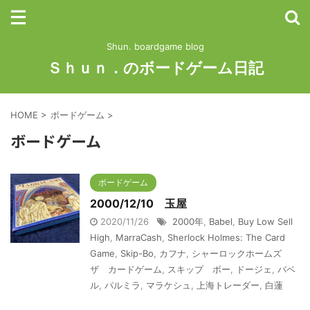
Shun. boardgame blog
Ｓｈｕｎ．のボードゲーム日記
HOME
>
ボードゲーム
>
ボードゲーム
ボードゲーム
2000/12/10 玉屋
2020/11/26
2000年
,
Babel
,
Buy Low Sell
High
,
MarraCash
,
Sherlock Holmes: The Card
Game
,
Skip-Bo
,
カフナ
,
シャーロックホームズ
ザ カードゲーム
,
スキップ ボー
,
ドージェ
,
バベ
ル
,
パルミラ
,
マラケシュ
,
上海トレーダー
,
白蓮