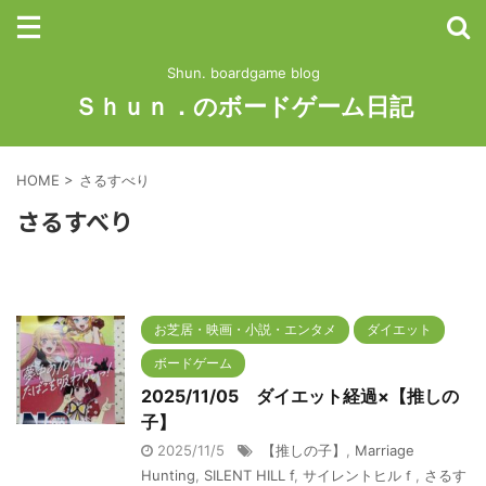
Shun. boardgame blog
Ｓｈｕｎ．のボードゲーム日記
HOME
>
さるすべり
さるすべり
お芝居・映画・小説・エンタメ
ダイエット
ボードゲーム
2025/11/05 ダイエット経過×【推しの
子】
2025/11/5
【推しの子】
,
Marriage
Hunting
,
SILENT HILL f
,
サイレントヒルｆ
,
さるす