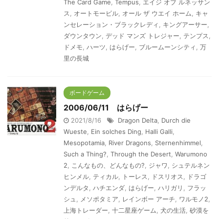
The Card Game
,
Tempus
,
エイジ オブ ルネッサン
ス
,
オートモービル
,
オール ザ ウエイ ホーム
,
キャ
ンセレーション・ブラックレディ
,
キングアーサー
,
ダウンタウン
,
デッド マンズ トレジャー
,
テンプス
,
ドメモ
,
ハーツ
,
はらげー
,
ブルームーンシティ
,
万
里の長城
ボードゲーム
2006/06/11 はらげー
2021/8/16
Dragon Delta
,
Durch die
Wueste
,
Ein solches Ding
,
Halli Galli
,
Mesopotamia
,
River Dragons
,
Sternenhimmel
,
Such a Thing?
,
Through the Desert
,
Warumono
2
,
こんなもの、どんなもの?
,
ジャワ
,
シュテルネン
ヒンメル
,
ティカル
,
トーレス
,
ドスリオス
,
ドラゴ
ンデルタ
,
ハチエンダ
,
はらげー
,
ハリガリ
,
フラッ
シュ
,
メソポタミア
,
レインボー アーチ
,
ワルモノ2
,
上海トレーダー
,
十二星座ゲーム
,
犬の生活
,
砂漠を