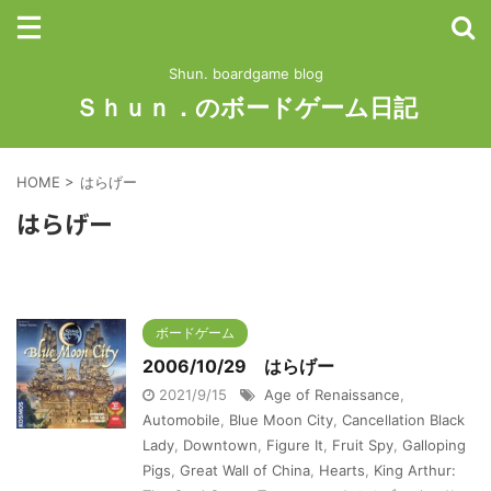
Shun. boardgame blog
Ｓｈｕｎ．のボードゲーム日記
HOME
>
はらげー
はらげー
ボードゲーム
2006/10/29 はらげー
2021/9/15
Age of Renaissance
,
Automobile
,
Blue Moon City
,
Cancellation Black
Lady
,
Downtown
,
Figure It
,
Fruit Spy
,
Galloping
Pigs
,
Great Wall of China
,
Hearts
,
King Arthur: