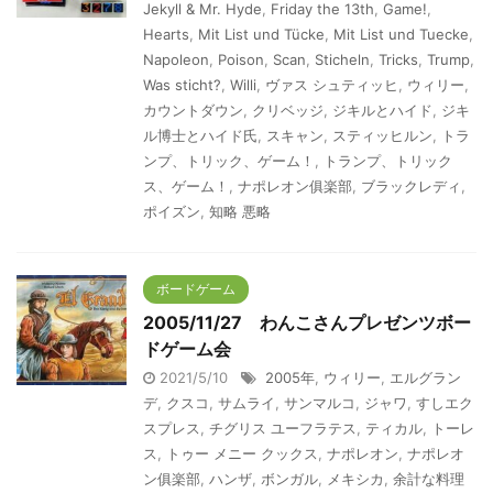
Jekyll & Mr. Hyde
,
Friday the 13th
,
Game!
,
Hearts
,
Mit List und Tücke
,
Mit List und Tuecke
,
Napoleon
,
Poison
,
Scan
,
Sticheln
,
Tricks
,
Trump
,
Was sticht?
,
Willi
,
ヴァス シュティッヒ
,
ウィリー
,
カウントダウン
,
クリベッジ
,
ジキルとハイド
,
ジキ
ル博士とハイド氏
,
スキャン
,
スティッヒルン
,
トラ
ンプ、トリック、ゲーム！
,
トランプ、トリック
ス、ゲーム！
,
ナポレオン俱楽部
,
ブラックレディ
,
ポイズン
,
知略 悪略
ボードゲーム
2005/11/27 わんこさんプレゼンツボー
ドゲーム会
2021/5/10
2005年
,
ウィリー
,
エルグラン
デ
,
クスコ
,
サムライ
,
サンマルコ
,
ジャワ
,
すしエク
スプレス
,
チグリス ユーフラテス
,
ティカル
,
トーレ
ス
,
トゥー メニー クックス
,
ナポレオン
,
ナポレオ
ン俱楽部
,
ハンザ
,
ボンガル
,
メキシカ
,
余計な料理