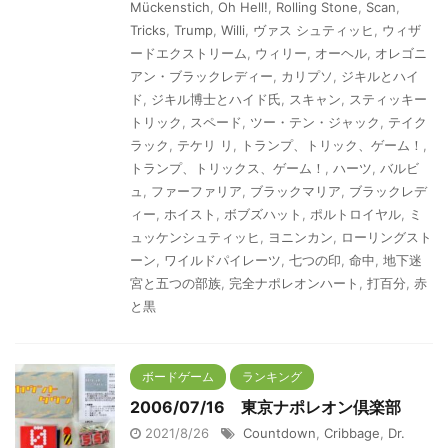
Mückenstich
,
Oh Hell!
,
Rolling Stone
,
Scan
,
Tricks
,
Trump
,
Willi
,
ヴァス シュティッヒ
,
ウィザ
ードエクストリーム
,
ウィリー
,
オーヘル
,
オレゴニ
アン・ブラックレディー
,
カリプソ
,
ジキルとハイ
ド
,
ジキル博士とハイド氏
,
スキャン
,
スティッキー
トリック
,
スペード
,
ツー・テン・ジャック
,
テイク
ラック
,
テケリ リ
,
トランプ、トリック、ゲーム！
,
トランプ、トリックス、ゲーム！
,
ハーツ
,
バルビ
ュ
,
ファーファリア
,
ブラックマリア
,
ブラックレデ
ィー
,
ホイスト
,
ボブズハット
,
ポルトロイヤル
,
ミ
ュッケンシュティッヒ
,
ヨニンカン
,
ローリングスト
ーン
,
ワイルドパイレーツ
,
七つの印
,
命中
,
地下迷
宮と五つの部族
,
完全ナポレオンハート
,
打百分
,
赤
と黒
ボードゲーム
ランキング
2006/07/16 東京ナポレオン倶楽部
2021/8/26
Countdown
,
Cribbage
,
Dr.