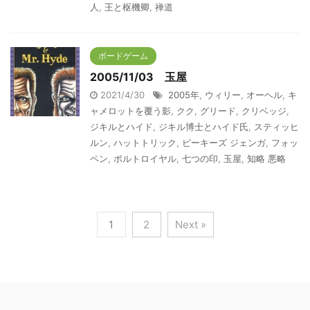
人
,
王と枢機卿
,
禅道
ボードゲーム
2005/11/03 玉屋
2021/4/30
2005年
,
ウィリー
,
オーヘル
,
キ
ャメロットを覆う影
,
クク
,
グリード
,
クリベッジ
,
ジキルとハイド
,
ジキル博士とハイド氏
,
スティッヒ
ルン
,
ハットトリック
,
ピーキーズ ジェンガ
,
フォッ
ペン
,
ポルトロイヤル
,
七つの印
,
玉屋
,
知略 悪略
1
2
Next »