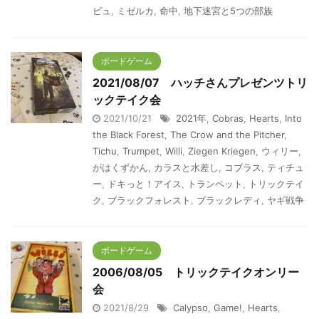
ビュ
,
ミゼルカ
,
命中
,
地下迷宮と5つの部族
ボードゲーム
2021/08/07 ハッチさんプレゼンツトリ
ックテイク会
2021/10/21
2021年
,
Cobras
,
Hearts
,
Into
the Black Forest
,
The Crow and the Pitcher
,
Tichu
,
Trumpet
,
Willi
,
Ziegen Kriegen
,
ウィリー
,
がはくずかん
,
カラスと水差し
,
コブラス
,
ティチュ
ー
,
ドキっと！アイス
,
トランペット
,
トリックテイ
ク
,
ブラックフォレスト
,
ブラックレディ
,
ヤギ戦争
ボードゲーム
2006/08/05 トリックテイクオンリー
会
2021/8/29
Calypso
,
Game!
,
Hearts
,