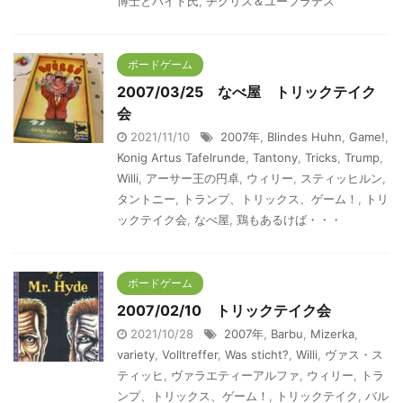
博士とハイド氏
,
チグリス＆ユーフラテス
ボードゲーム
2007/03/25 なべ屋 トリックテイク
会
2021/11/10
2007年
,
Blindes Huhn
,
Game!
,
Konig Artus Tafelrunde
,
Tantony
,
Tricks
,
Trump
,
Willi
,
アーサー王の円卓
,
ウィリー
,
スティッヒルン
,
タントニー
,
トランプ、トリックス、ゲーム！
,
トリ
ックテイク会
,
なべ屋
,
鶏もあるけば・・・
ボードゲーム
2007/02/10 トリックテイク会
2021/10/28
2007年
,
Barbu
,
Mizerka
,
variety
,
Volltreffer
,
Was sticht?
,
Willi
,
ヴァス・ス
ティッヒ
,
ヴァラエティーアルファ
,
ウィリー
,
トラ
ンプ、トリックス、ゲーム！
,
トリックテイク
,
バル