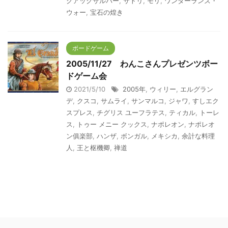
クアックサルバー
,
サトリ
,
モリ
,
ワンダーランズ・
ウォー
,
宝石の煌き
ボードゲーム
2005/11/27 わんこさんプレゼンツボー
ドゲーム会
2021/5/10
2005年
,
ウィリー
,
エルグラン
デ
,
クスコ
,
サムライ
,
サンマルコ
,
ジャワ
,
すしエク
スプレス
,
チグリス ユーフラテス
,
ティカル
,
トーレ
ス
,
トゥー メニー クックス
,
ナポレオン
,
ナポレオ
ン俱楽部
,
ハンザ
,
ボンガル
,
メキシカ
,
余計な料理
人
,
王と枢機卿
,
禅道