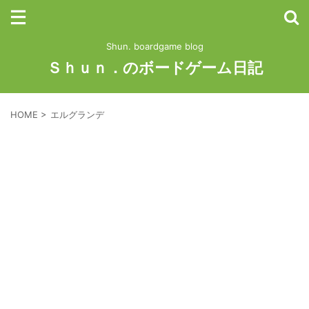
Shun. boardgame blog
Ｓｈｕｎ．のボードゲーム日記
HOME
>
エルグランデ