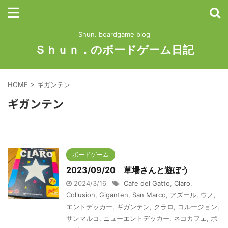
Shun. boardgame blog
Ｓｈｕｎ．のボードゲーム日記
HOME
>
ギガンテン
ギガンテン
ボードゲーム
2023/09/20 草場さんと遊ぼう
2024/3/16
Cafe del Gatto
,
Claro
,
Collusion
,
Giganten
,
San Marco
,
アズール
,
ウノ
,
エントデッカー
,
ギガンテン
,
クラロ
,
コルージョン
,
サンマルコ
,
ニューエントデッカー
,
ネコカフェ
,
ボ