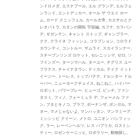
ンドロメダ
,
エスナプール
,
エル グランデ
,
エルフェ
ンランド
,
エントデッカー
,
オール ザ ウエイ ホー
ム
,
カード クニッフェル
,
カール大帝
,
カエサルとク
レオパトラ
,
カタンの開拓 宇宙編
,
カフナ
,
カラバン
デ
,
ギガンテン
,
キャント ストップ
,
ギャンブラー
,
クク
,
クライネ フィッシュ
,
コラプション
,
コロラド
カウンティ
,
コントルー
,
サムライ
,
スカイランナー
,
スチーブンソンズ ロケット
,
セレニッシマ
,
ゼロ
,
ソ
フインズー
,
タージマハル
,
ターユー
,
チグリス ユー
フラテス
,
チャイナタウン
,
ティカル
,
テイク イット
イージー
,
トーレス
,
トップバナナ
,
ドルンター ドル
ーバー
,
ニューヨークチェイス
,
ねこねこ
,
ハイパー
ロボット
,
パワープレー
,
ヒューゴ
,
ビンチ
,
ファン
タスミ
,
フィノ
,
フォーミュラ デ
,
フォーメル ファ
ン
,
ブタとキノコ
,
ブラフ
,
ボーナンザ
,
ボンガル
,
マ
ネー
,
マメじゃないよ
,
マンハッタン
,
マンマミーア
,
ミシシッピ クイーン
,
メトロ
,
ユニオン パシフィッ
ク
,
ラー
,
レーベンヘルツ
,
レス パブリカ
,
ロストシ
ティー
,
ロゼンケーニッヒ
,
ロボラリー
,
動物探し
,