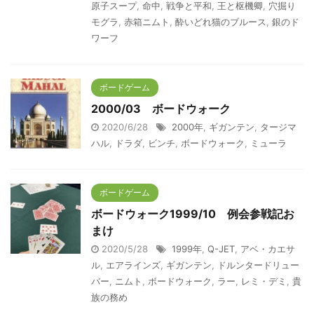
原子スープ
,
命中
,
戦争と平和
,
王と枢機卿
,
穴掘り
モグラ
,
赤箱ニムト
,
酔いどれ猫のブルース
,
銀のド
ワーフ
ボードゲーム
2000/03 ボードウォーク
2020/6/28
2000年
,
ギガンテン
,
タージマ
ハル
,
ドラダ
,
ビンチ
,
ボードウォーク
,
ミューラ
ボードゲーム
ボードウォーク1999/10 例会参戦記お
まけ
2020/5/28
1999年
,
Q-JET
,
アベ・カエサ
ル
,
エアラインズ
,
ギガンテン
,
ドルンタードリュー
バー
,
ニムト
,
ボードウォーク
,
ラー
,
レミ・デミ
,
貴
族の務め