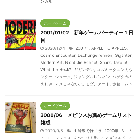
ンガル
ボードゲーム
2001/01/02 新年ゲームパーティー１日
目
2020/12/4
2001年
,
APPLE TO APPLES
,
Cosmic Encounter
,
Dschungelrennen
,
Giganten
,
Modern Art
,
Nicht die Bohne!
,
Shark
,
Take 5!
,
What the Heck?
,
ギガンテン
,
コズミックエンカウ
ンター
,
シャーク
,
ジャングルレンネン
,
ハゲタカの
えじき
,
マメじゃないよ
,
モダンアート
,
赤箱ニムト
ボードゲーム
2000/06 メビウスお薦めゲームリスト
雑感
2020/9/5
１号線で行こう
,
2000年
,
６ニム
ト
,
Ｔ－レックス
,
あやつり人形
,
アン ギャルド
,
ア