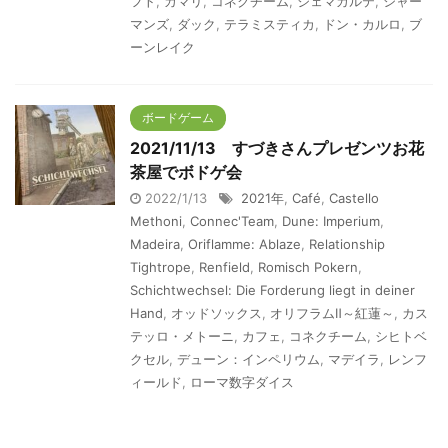
フト
,
カマリ
,
コネクチーム
,
ジェマカルテ
,
シャー
マンズ
,
ダック
,
テラミスティカ
,
ドン・カルロ
,
ブ
ーンレイク
ボードゲーム
2021/11/13 すづきさんプレゼンツお花
茶屋でボドゲ会
2022/1/13
2021年
,
Café
,
Castello
Methoni
,
Connec'Team
,
Dune: Imperium
,
Madeira
,
Oriflamme: Ablaze
,
Relationship
Tightrope
,
Renfield
,
Romisch Pokern
,
Schichtwechsel: Die Forderung liegt in deiner
Hand
,
オッドソックス
,
オリフラムⅡ～紅蓮～
,
カス
テッロ・メトーニ
,
カフェ
,
コネクチーム
,
シヒトベ
クセル
,
デューン：インペリウム
,
マデイラ
,
レンフ
ィールド
,
ローマ数字ダイス