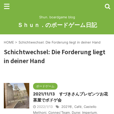
Shun. boardgame blog
Ｓｈｕｎ．のボードゲーム日記
HOME
>
Schichtwechsel: Die Forderung liegt in deiner Hand
Schichtwechsel: Die Forderung liegt
in deiner Hand
ボードゲーム
2021/11/13 すづきさんプレゼンツお花
茶屋でボドゲ会
2022/1/13
2021年
,
Café
,
Castello
Methoni
,
Connec'Team
,
Dune: Imperium
,