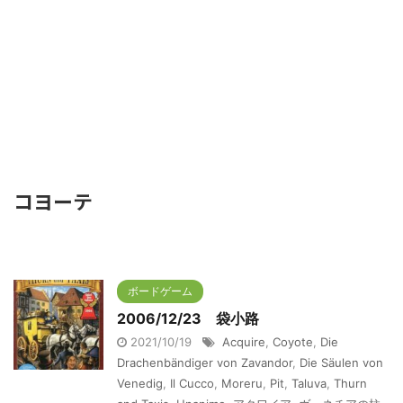
コヨーテ
ボードゲーム
2006/12/23 袋小路
2021/10/19
Acquire
,
Coyote
,
Die
Drachenbändiger von Zavandor
,
Die Säulen von
Venedig
,
Il Cucco
,
Moreru
,
Pit
,
Taluva
,
Thurn