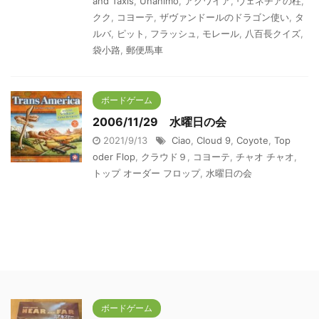
and Taxis
,
Unanimo
,
アクワイア
,
ヴェネチアの柱
,
クク
,
コヨーテ
,
ザヴァンドールのドラゴン使い
,
タ
ルバ
,
ピット
,
フラッシュ
,
モレール
,
八百長クイズ
,
袋小路
,
郵便馬車
ボードゲーム
2006/11/29 水曜日の会
2021/9/13
Ciao
,
Cloud 9
,
Coyote
,
Top
oder Flop
,
クラウド９
,
コヨーテ
,
チャオ チャオ
,
トップ オーダー フロップ
,
水曜日の会
ボードゲーム