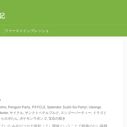
記
ファーストインプレッショ
ン
会
mino
,
Penguin Party
,
PSYCLE
,
Splendor
,
Sushi Go Party!
,
Ubongo
oboter
,
サイクル
,
サンクトペテルブルク
,
スシゴーパーティー
,
ドラゴミ
くらロボたん
,
ポケモンウボンゴ
,
宝石の煌き
していたみ会がコロナ後初（？）開催ということで根拠のない義務