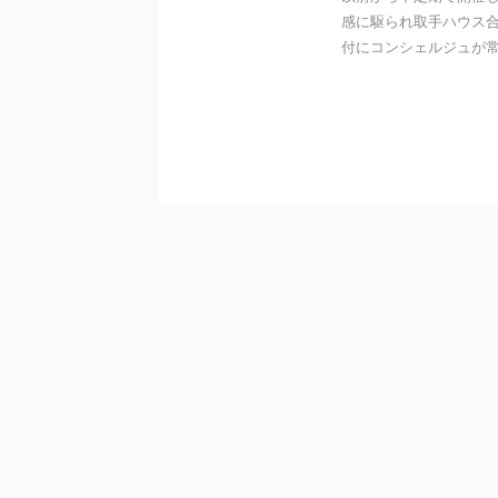
感に駆られ取手ハウス合
付にコンシェルジュが常駐