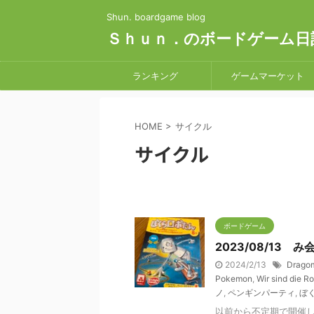
Shun. boardgame blog
Ｓｈｕｎ．のボードゲーム日
ランキング
ゲームマーケット
HOME
>
サイクル
サイクル
ボードゲーム
2023/08/13 み
2024/2/13
Drago
Pokemon
,
Wir sind die R
ノ
,
ペンギンパーティ
,
ぼ
以前から不定期で開催