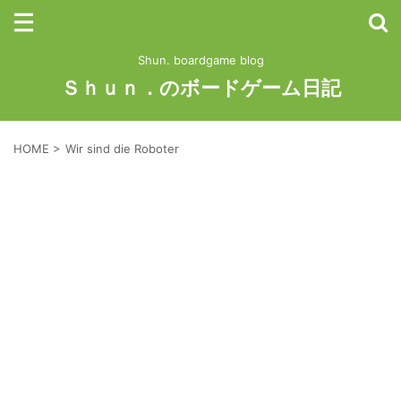
Shun. boardgame blog
Ｓｈｕｎ．のボードゲーム日記
HOME
>
Wir sind die Roboter