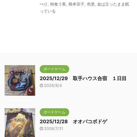
べり
,
柿食う客
,
根本宗子
,
色里
,
血は立ったまま眠
っている
ボードゲーム
2025/12/29 取手ハウス合宿 １日目
2026/8/4
ボードゲーム
2025/12/28 オオバコボドゲ
2026/7/31