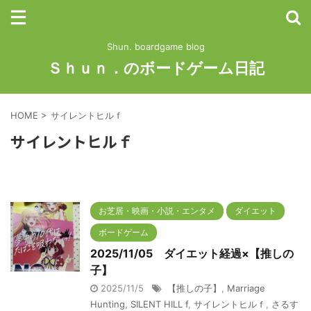
Shun. boardgame blog
Ｓｈｕｎ．のボードゲーム日記
HOME
>
サイレントヒルｆ
サイレントヒルｆ
お芝居・映画・小説・エンタメ
ダイエット
ボードゲーム
2025/11/05 ダイエット経過×【推しの
子】
2025/11/5
【推しの子】
,
Marriage
Hunting
,
SILENT HILL f
,
サイレントヒルｆ
,
さるす