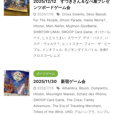
2025/12/12 すづきさん＆なべ屋プレゼ
ンツボードゲーム会
2026/7/16
Cross Golems
,
Dess Bassd!
,
For The People
,
Ghost Parade
,
Haste Worte?
,
Hitster
,
Men-Nefer
,
Mojimon DiceBattle
,
SHIRITORI-UMAI
,
SWOOP Card Game
,
オバケパレ
ード
,
しりとりうまい
,
スウープ
,
デス・バスド
,
ハ
ステ・ヴォルテ？
,
ヒットスター
,
フォー・ザ・ピー
プル
,
メンネフェル
,
モジモンダイスバトル
,
合体!!
クロスゴーレムズ
ボードゲーム
2025/11/30 新宿ゲーム会
2026/7/13
Alhambra
,
Bloom
,
Completto
,
Hitster
,
Moonlight Market
,
Schatz des Phönix
,
SWOOP Card Game
,
The Crew: Family
Adventure
,
The Era of Traveling Merchant
,
Tribes of the Wind
,
UNO
,
アルハンブラ
,
コンプレ