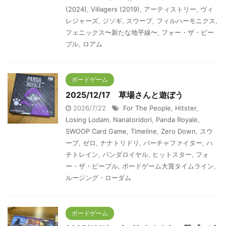
(2024)
,
Villagers (2019)
,
アーティストリー
,
ヴィ
レジャーズ
,
ジソギ
,
スウープ
,
フィルハーモニクス
,
フェニックス〜新たな地平線〜
,
フォー・ザ・ピー
プル
,
ロアム
ボードゲーム
2025/12/17 草場さんと遊ぼう
2026/7/22
For The People
,
Hitster
,
Losing Lodam
,
Nanatoridori
,
Panda Royale
,
SWOOP Card Game
,
Timeline
,
Zero Down
,
スウ
ープ
,
ゼロ
,
ナナトリドリ
,
バーチャファイター
,
ハ
チトレイン
,
パンダロイヤル
,
ヒットスター
,
フォ
ー・ザ・ピープル
,
ボードゲーム大賞タイムライン
,
ルージング・ローダム
ボードゲーム