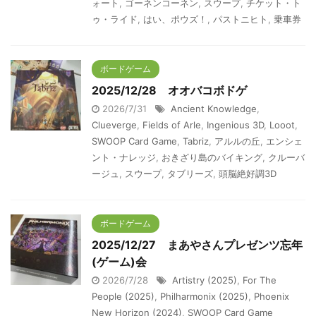
ォート
,
ゴーネンコーネン
,
スウープ
,
チケット・ト
ゥ・ライド
,
はい、ポウズ！
,
パストニヒト
,
乗車券
ボードゲーム
2025/12/28 オオバコボドゲ
2026/7/31
Ancient Knowledge
,
Clueverge
,
Fields of Arle
,
Ingenious 3D
,
Looot
,
SWOOP Card Game
,
Tabriz
,
アルルの丘
,
エンシェ
ント・ナレッジ
,
おきざり島のバイキング
,
クルーバ
ージュ
,
スウープ
,
タブリーズ
,
頭脳絶好調3D
ボードゲーム
2025/12/27 まあやさんプレゼンツ忘年
(ゲーム)会
2026/7/28
Artistry (2025)
,
For The
People (2025)
,
Philharmonix (2025)
,
Phoenix
New Horizon (2024)
,
SWOOP Card Game