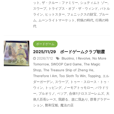
ット
,
ザ・クルー：ファミリー
,
シュティムト ゾー
,
スウープ
,
トライブス・オブ・ザ・ウィンド
,
バトル
ライン
,
ヒットスター
,
フェニックスの財宝
,
ブルー
ム
,
ムーンライトマーケット
,
狩猟の時代
,
行商の時
代
ボードゲーム
2025/11/29 ボードゲームクラブ朝霞
2026/7/12
Bluolino
,
I Revolve
,
No More
Tomorrow
,
SWOOP Card Game
,
The Magic
Shop
,
The Treasure Ship of Zheng He
,
Therefore I Am
,
Too Sloth To Win
,
Topping
,
エル
ダーガーデン
,
スウープ
,
トゥー・スロース・トゥ・
ウィン
,
トッピング
,
ノーモアトゥモロー
,
バラドリ
ー
,
ブルオリノ
,
ペソア
,
合体!!クロスゴーレムズ
,
大
体八百長レース
,
我廻る、故に我あり
,
群青グラデー
ション
,
鄭和宝船
,
魔法の店