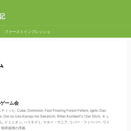
記
ファーストインプレッショ
ン
ム
ＮＧゲーム会
 スティッヒ
,
Cuba
,
Dominion
,
Fast Flowing Forest Fellers
,
Igels: Das
a
,
Ore no Uso Kanojo Ha Sekaiichi
,
Ritter Kunibert's 12er Stich
,
キュ
ム
,
ドミニオン
,
ハリネズミ
,
マネー・マニア
,
リバー・フィーバー
,
ワイ
,
地球崩壊の序曲