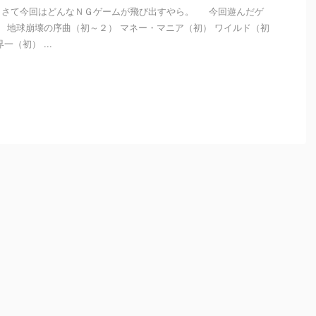
。さて今回はどんなＮＧゲームが飛び出すやら。 今回遊んだゲ
） 地球崩壊の序曲（初～２） マネー・マニア（初） ワイルド（初
（初） ...