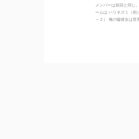
メンバーは前回と同じ
ームは ハリネズミ（初
～２） 俺の嘘彼女は世界一