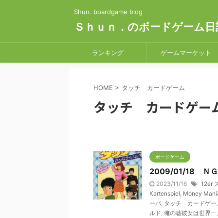
Shun. boardgame blog
Ｓｈｕｎ．のボードゲーム日
ランキング
ゲームマーケット
HOME
>
タッチ カードゲーム
タッチ カードゲー
ボードゲーム
2009/01/18 
2023/11/16
12er
Kartenspiel
,
Money Mani
ーバ
,
タッチ カードゲー
ルド
,
俺の嘘彼女は世界一