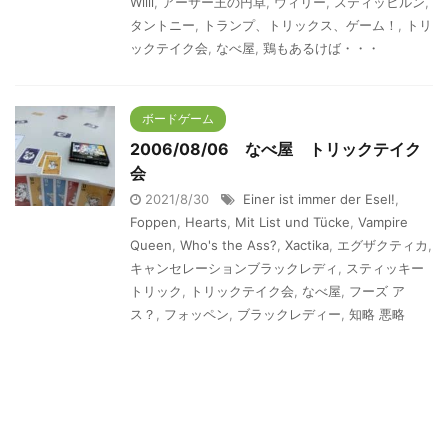
Willi
,
アーサー王の円卓
,
ウィリー
,
スティッヒルン
,
タントニー
,
トランプ、トリックス、ゲーム！
,
トリ
ックテイク会
,
なべ屋
,
鶏もあるけば・・・
ボードゲーム
2006/08/06 なべ屋 トリックテイク
会
2021/8/30
Einer ist immer der Esel!
,
Foppen
,
Hearts
,
Mit List und Tücke
,
Vampire
Queen
,
Who's the Ass?
,
Xactika
,
エグザクティカ
,
キャンセレーションブラックレディ
,
スティッキー
トリック
,
トリックテイク会
,
なべ屋
,
フーズ ア
ス？
,
フォッペン
,
ブラックレディー
,
知略 悪略