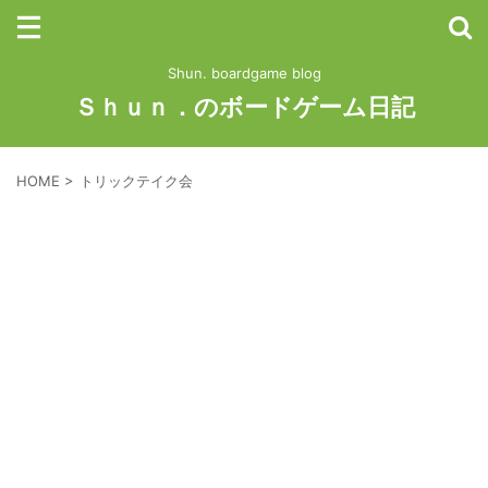
Shun. boardgame blog
Ｓｈｕｎ．のボードゲーム日記
HOME
>
トリックテイク会