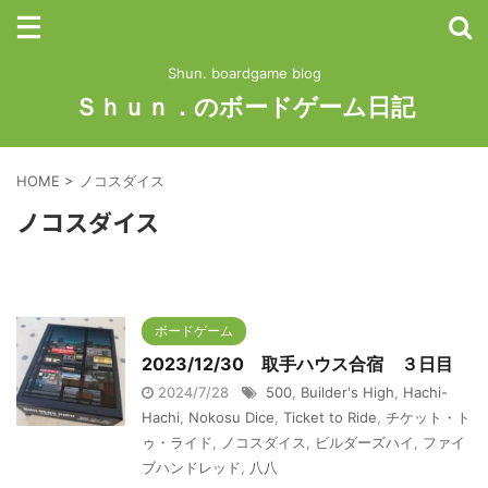
Shun. boardgame blog
Ｓｈｕｎ．のボードゲーム日記
HOME
>
ノコスダイス
ノコスダイス
ボードゲーム
2023/12/30 取手ハウス合宿 ３日目
2024/7/28
500
,
Builder's High
,
Hachi-
Hachi
,
Nokosu Dice
,
Ticket to Ride
,
チケット・ト
ゥ・ライド
,
ノコスダイス
,
ビルダーズハイ
,
ファイ
ブハンドレッド
,
八八