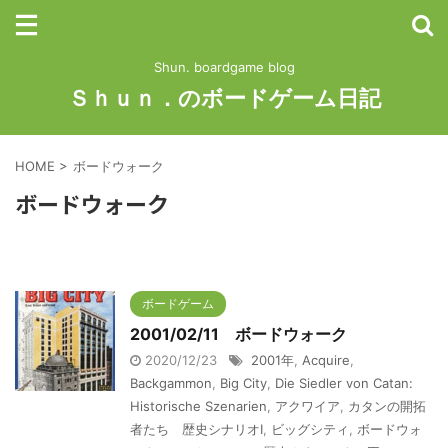
Shun. boardgame blog
Ｓｈｕｎ．のボードゲーム日記
HOME
>
ボードウォーク
ボードウォーク
ボードゲーム
2001/02/11 ボードウォーク
2020/12/23
2001年
,
Acquire
,
Backgammon
,
Big City
,
Die Siedler von Catan:
Historische Szenarien
,
アクワイア
,
カタンの開拓
者たち 歴史シナリオⅠ
,
ビッグシティ
,
ボードウォ