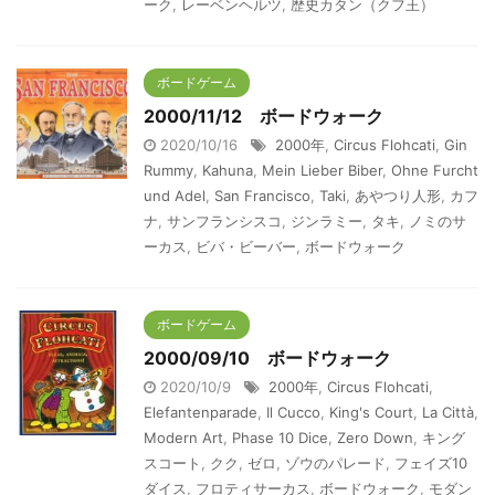
ーク
,
レーベンヘルツ
,
歴史カタン（クフ王）
ボードゲーム
2000/11/12 ボードウォーク
2020/10/16
2000年
,
Circus Flohcati
,
Gin
Rummy
,
Kahuna
,
Mein Lieber Biber
,
Ohne Furcht
und Adel
,
San Francisco
,
Taki
,
あやつり人形
,
カフ
ナ
,
サンフランシスコ
,
ジンラミー
,
タキ
,
ノミのサ
ーカス
,
ビバ・ビーバー
,
ボードウォーク
ボードゲーム
2000/09/10 ボードウォーク
2020/10/9
2000年
,
Circus Flohcati
,
Elefantenparade
,
Il Cucco
,
King's Court
,
La Città
,
Modern Art
,
Phase 10 Dice
,
Zero Down
,
キング
スコート
,
クク
,
ゼロ
,
ゾウのパレード
,
フェイズ10
ダイス
,
フロティサーカス
,
ボードウォーク
,
モダン