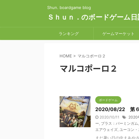
Shun. boardgame blog
Ｓｈｕｎ．のボードゲーム日
ランキング
ゲームマーケット
HOME
>
マルコポーロ２
マルコポーロ２
ボードゲーム
2020/08/22 
2020/10/11
2020
ー
,
ブラス：バーミンガム
エアウェイズ
,
ユーコン・
まだ暑い日の中まあや