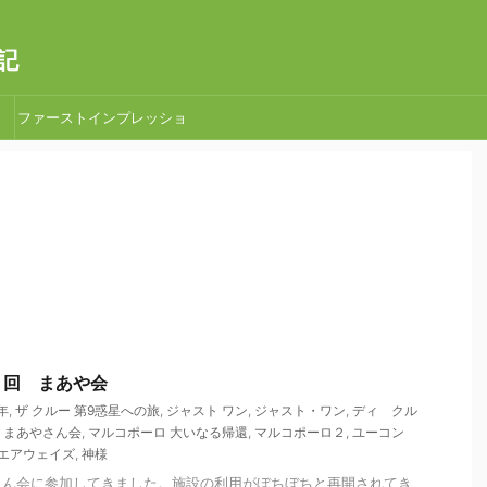
記
ファーストインプレッショ
ン
第６回 まあや会
年
,
ザ クルー 第9惑星への旅
,
ジャスト ワン
,
ジャスト・ワン
,
ディ クル
,
まあやさん会
,
マルコポーロ 大いなる帰還
,
マルコポーロ２
,
ユーコン
エアウェイズ
,
神様
さん会に参加してきました。施設の利用がぼちぼちと再開されてき