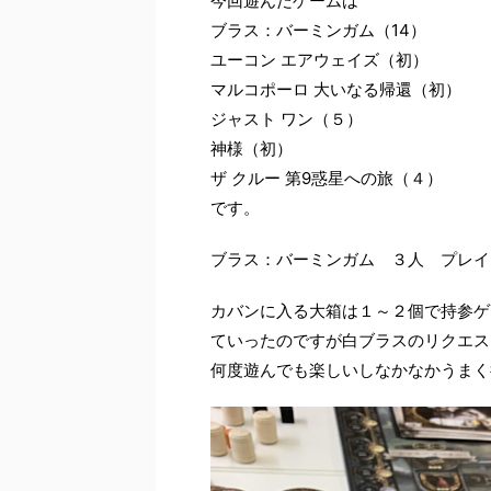
今回遊んだゲームは
ブラス：バーミンガム（14）
ユーコン エアウェイズ（初）
マルコポーロ 大いなる帰還（初）
ジャスト ワン（５）
神様（初）
ザ クルー 第9惑星への旅（４）
です。
ブラス：バーミンガム ３人 プレイ
カバンに入る大箱は１～２個で持参ゲ
ていったのですが白ブラスのリクエス
何度遊んでも楽しいしなかなかうまく