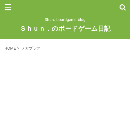
Shun. boardgame blog
Ｓｈｕｎ．のボードゲーム日記
HOME
>
メガブラフ