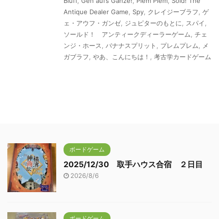
Bluff
,
Geh aufs Ganze!
,
Plem Plem
,
Sold! The
Antique Dealer Game
,
Spy
,
クレイジーブラフ
,
ゲ
ェ・アウフ・ガンゼ
,
ジュピターのもとに
,
スパイ
,
ソールド！ アンティークディーラーゲーム
,
チェ
ンジ・ホース
,
バナナスプリット
,
プレムプレム
,
メ
ガブラフ
,
やあ、こんにちは！
,
考古学カードゲーム
ボードゲーム
2025/12/30 取手ハウス合宿 ２日目
2026/8/6
ボードゲーム