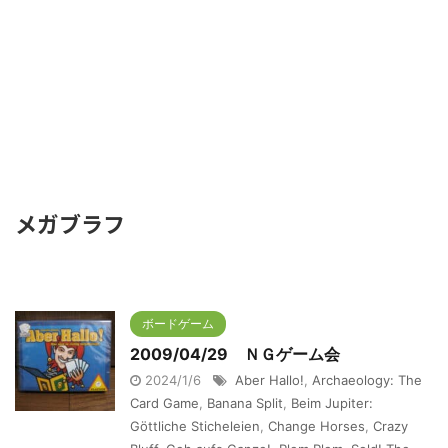
メガブラフ
ボードゲーム
2009/04/29 ＮＧゲーム会
2024/1/6
Aber Hallo!
,
Archaeology: The
Card Game
,
Banana Split
,
Beim Jupiter:
Göttliche Sticheleien
,
Change Horses
,
Crazy