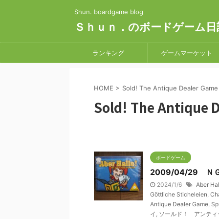
Shun. boardgame blog
Ｓｈｕｎ．のボードゲーム日
ランキング
ゲームマーケット
HOME
>
Sold! The Antique Dealer Game
Sold! The Antique 
ボードゲーム
2009/04/29 
2024/1/6
Aber Hal
Göttliche Sticheleien
,
Ch
Antique Dealer Game
,
Sp
イ
,
ソールド！ アンティ