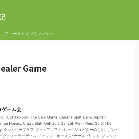
記
ファーストインプレッショ
ン
Dealer Game
ＮＧゲーム会
lo!
,
Archaeology: The Card Game
,
Banana Split
,
Beim Jupiter:
ange Horses
,
Crazy Bluff
,
Geh aufs Ganze!
,
Plem Plem
,
Sold! The
y
,
クレイジーブラフ
,
ゲェ・アウフ・ガンゼ
,
ジュピターのもとに
,
スパ
ークディーラーゲーム
,
チェンジ・ホース
,
バナナスプリット
,
プレムプ