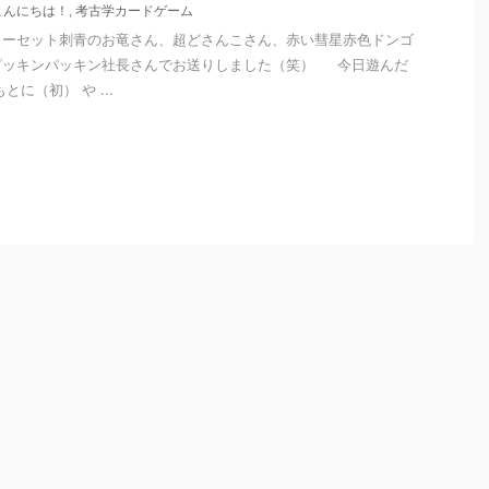
こんにちは！
,
考古学カードゲーム
ューセット刺青のお竜さん、超どさんこさん、赤い彗星赤色ドンゴ
ピッキンパッキン社長さんでお送りしました（笑） 今日遊んだ
に（初） や ...