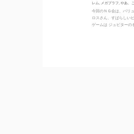
レム
,
メガブラフ
,
やあ、
今回のＮＧ会は、バリ
ロスさん、すばらしい
ゲームは ジュピターのもと