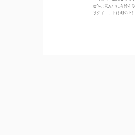
連休の真ん中に有給を取
はダイエットは棚の上に置