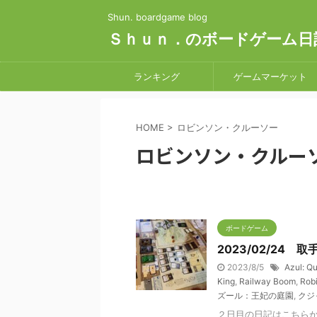
Shun. boardgame blog
Ｓｈｕｎ．のボードゲーム日
ランキング
ゲームマーケット
HOME
>
ロビンソン・クルーソー
ロビンソン・クルー
ボードゲーム
2023/02/24
2023/8/5
Azul: Q
King
,
Railway Boom
,
Robi
ズール：王妃の庭園
,
クジ
２日目の日記はこちら