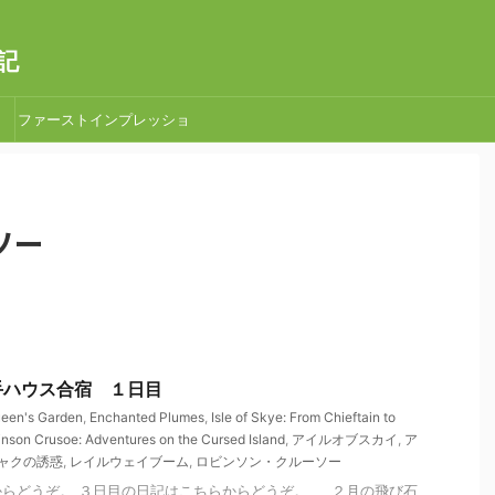
記
ファーストインプレッショ
ン
ソー
 取手ハウス合宿 １日目
ueen's Garden
,
Enchanted Plumes
,
Isle of Skye: From Chieftain to
nson Crusoe: Adventures on the Cursed Island
,
アイルオブスカイ
,
ア
ャクの誘惑
,
レイルウェイブーム
,
ロビンソン・クルーソー
からどうぞ。 ３日目の日記はこちらからどうぞ。 ２月の飛び石