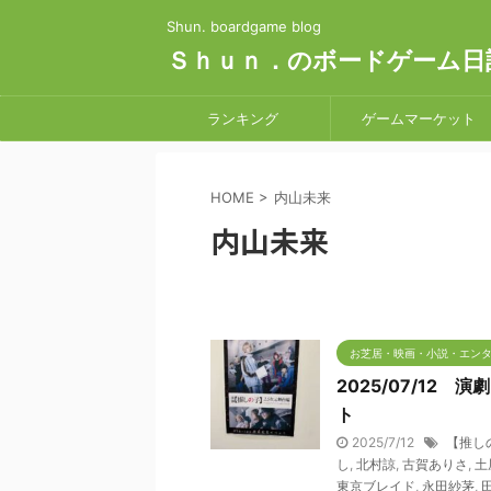
Shun. boardgame blog
Ｓｈｕｎ．のボードゲーム日
ランキング
ゲームマーケット
HOME
>
内山未来
内山未来
お芝居・映画・小説・エン
2025/07/12 
ト
2025/7/12
【推し
し
,
北村諒
,
古賀ありさ
,
土
東京ブレイド
,
永田紗茅
,