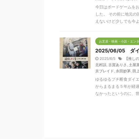
今日はボードゲームを
した。 その前に地元の
えないけど少しでも今より
お芝居・映画・小説・エン
2025/06/05
2025/6/5
【推し
北村諒
,
古賀ありさ
,
土屋
京ブレイド
,
永田妙茅
,
田
ゆるゆるプチ断食ダイ
からまるまる５年が経
なかったというのに、世界