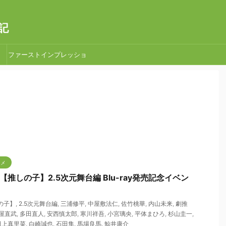
記
ファーストインプレッショ
ン
タメ
演劇【推しの子】2.5次元舞台編 Blu-ray発売記念イベン
の子】
,
2.5次元舞台編
,
三浦修平
,
中屋敷法仁
,
佐竹桃華
,
内山未来
,
劇推
屋直武
,
多田直人
,
安西慎太郎
,
寒川祥吾
,
小宮璃央
,
平体まひろ
,
杉山圭一
,
田上真里菜
,
白崎誠也
,
石田隼
,
馬場良馬
,
鯨井康介