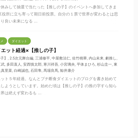
お休みして抽選で当たった【推しの子】のイベントへ参加してきま
区役所に立ち寄って期日前投票。自分の１票で世界が変わるとは思
良い未来になる ...
タメ
ダイエット
 ダイエット経過×【推しの子】
の子】
,
2.5次元舞台編
,
三浦修平
,
中屋敷法仁
,
佐竹桃華
,
内山未来
,
劇推し
,
直武
,
多田直人
,
安西慎太郎
,
寒川祥吾
,
小宮璃央
,
平体まひろ
,
杉山圭一
,
東
上真里菜
,
白崎誠也
,
石田隼
,
馬場良馬
,
鯨井康介
エット５年経過。なんとプチ断食ダイエットのブログを書き始めて
過しようとしています。始めた頃は【推しの子】の推の字すら知ら
は絶えず変わるも ...