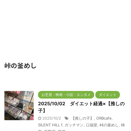
峠の釜めし
お芝居・映画・小説・エンタメ
ダイエット
2025/10/02 ダイエット経過×【推しの
子】
2025/10/2
【推しの子】
,
ORBcafe
,
SILENT HILL f
,
ガッチマン
,
口福堂
,
峠の釜めし
,
柿