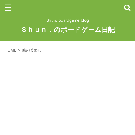
Shun. boardgame blog
Ｓｈｕｎ．のボードゲーム日記
HOME
>
峠の釜めし