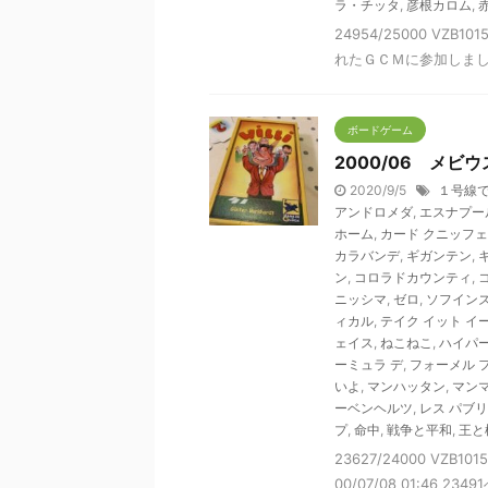
ラ・チッタ
,
彦根カロム
,
24954/25000 VZB10
れたＧＣＭに参加しまし
ボードゲーム
2000/06 メ
2020/9/5
１号線
アンドロメダ
,
エスナプー
ホーム
,
カード クニッフ
カラバンデ
,
ギガンテン
,
ン
,
コロラドカウンティ
,
ニッシマ
,
ゼロ
,
ソフイン
ィカル
,
テイク イット イ
ェイス
,
ねこねこ
,
ハイパ
ーミュラ デ
,
フォーメル 
いよ
,
マンハッタン
,
マン
ーベンヘルツ
,
レス パブ
プ
,
命中
,
戦争と平和
,
王と
23627/24000 VZB
00/07/08 01:46 