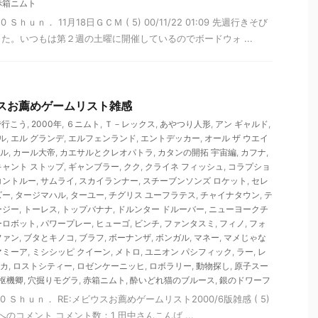
赤箱ニムト
150 Ｓｈｕｎ． 11月18日ＧＣＭ ( 5) 00/11/22 01:09 先週行きそび
た。いつもは第２週の土曜に開催しているのでボードウォ ...
ビウスお薦めゲームリスト雑感
で行こう
,
2000年
,
６ニムト
,
Ｔ－レックス
,
あやつり人形
,
アン ギャルド
,
ル
,
エル グランデ
,
エルフェンランド
,
エントデッカー
,
オール ザ ウエイ
ェル
,
カール大帝
,
カエサルとクレオパトラ
,
カタンの開拓 宇宙編
,
カフナ
,
キャント ストップ
,
ギャンブラー
,
クク
,
クライネ フィッシュ
,
コラプショ
コントルー
,
サムライ
,
スカイランナー
,
スチーブンソンズ ロケット
,
セレ
ズー
,
タージマハル
,
ターユー
,
チグリス ユーフラテス
,
チャイナタウン
,
テ
ージー
,
トーレス
,
トップバナナ
,
ドルンター ドルーバー
,
ニューヨークチ
ーロボット
,
パワープレー
,
ヒューゴ
,
ビンチ
,
ファンタスミ
,
フィノ
,
フォ
ファン
,
ブタとキノコ
,
ブラフ
,
ボーナンザ
,
ボンガル
,
マネー
,
マメじゃな
マミーア
,
ミシシッピ クイーン
,
メトロ
,
ユニオン パシフィック
,
ラー
,
レ
リカ
,
ロストシティー
,
ロゼンケーニッヒ
,
ロボラリー
,
動物探し
,
原子スー
枢機卿
,
穴掘りモグラ
,
赤箱ニムト
,
酔いどれ猫のブルース
,
銀のドワーフ
10150 Ｓｈｕｎ． RE:メビウスお薦めゲームリスト2000/6版雑感 ( 5)
23491へのコメント コメント数：1 田中さんこんば ...