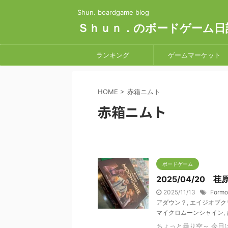
Shun. boardgame blog
Ｓｈｕｎ．のボードゲーム日
ランキング
ゲームマーケット
HOME
>
赤箱ニムト
赤箱ニムト
ボードゲーム
2025/04/20 
2025/11/13
Formo
アダウン？
,
エイジオブク
マイクロムーンシャイン
,
ちょっと曇り空～ 今日