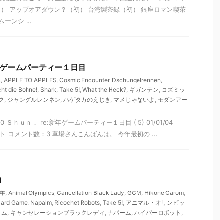
） アップオアダウン？（初） 台湾製茶録（初） 銀座ロマン喫茶
ーンシ ...
 新年ゲームパーティー１日目
年
,
APPLE TO APPLES
,
Cosmic Encounter
,
Dschungelrennen
,
cht die Bohne!
,
Shark
,
Take 5!
,
What the Heck?
,
ギガンテン
,
コズミッ
ク
,
ジャングルレンネン
,
ハゲタカのえじき
,
マメじゃないよ
,
モダンアー
0150 Ｓｈｕｎ． re:新年ゲームパーティー１日目 ( 5) 01/01/04
メント コメント数：3 草場さんこんばんは。 今年最初の ...
M
0年
,
Animal Olympics
,
Cancellation Black Lady
,
GCM
,
Hikone Carom
,
 Card Game
,
Napalm
,
Ricochet Robots
,
Take 5!
,
アニマル・オリンピッ
ロム
,
キャンセレーションブラックレディ
,
ナパーム
,
ハイパーロボット
,