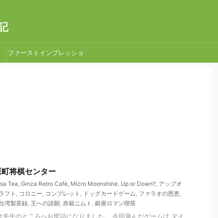
記
ファーストインプレッショ
ン
荏原町将棋センター
sa Tea
,
Ginza Retro Café
,
Micro Moonshine
,
Up or Down?
,
アップオ
ラフト
,
コロニー
,
コンプレット
,
ドッグカードゲーム
,
ファラオの恩恵
,
台湾製茶録
,
王への請願
,
赤箱ニムト
,
銀座ロマン喫茶
は先生のところへお世話になりました。 今回遊んだゲームは マイ