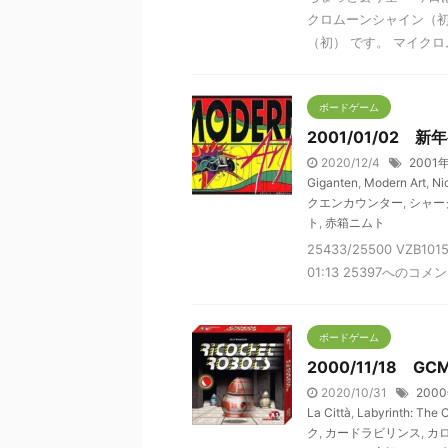
クロムーンシャイン（初
（初） です。 マイクロム
ボードゲーム
2001/01/02
2020/12/4
2001
Giganten
,
Modern Art
,
Ni
クエンカウンター
,
シャー
ト
,
赤箱ニムト
25433/25500 VZB1
01:13 25397へのコ
ボードゲーム
2000/11/18 GC
2020/10/31
200
La Città
,
Labyrinth: The
ク
,
カードラビリンス
,
カ