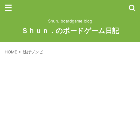
Shun. boardgame blog
Ｓｈｕｎ．のボードゲーム日記
HOME
>
逃げゾンビ